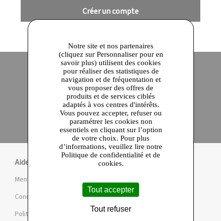
Créer un compte
Notre site et nos partenaires
(cliquez sur Personnaliser pour en
savoir plus) utilisent des cookies
pour réaliser des statistiques de
navigation et de fréquentation et
Site officiel
Paiement en ligne sécurisé
vous proposer des offres de
produits et de services ciblés
adaptés à vos centres d'intérêts.
Click and collect
Vous pouvez accepter, refuser ou
Qualité garantie
paramétrer les cookies non
en 24 heures
essentiels en cliquant sur l’option
de votre choix. Pour plus
d’informations, veuillez lire notre
Politique de confidentialité et de
Aide
cookies.
Mentions légales et CGU
Tout accepter
Conditions de la Marketplace
Tout refuser
Politique de confidentialité et de cookies