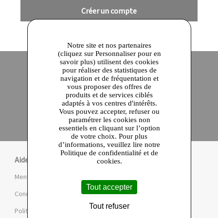
Créer un compte
Notre site et nos partenaires
(cliquez sur Personnaliser pour en
savoir plus) utilisent des cookies
pour réaliser des statistiques de
navigation et de fréquentation et
Site officiel
Paiement en ligne sécurisé
vous proposer des offres de
produits et de services ciblés
adaptés à vos centres d'intérêts.
Click and collect
Vous pouvez accepter, refuser ou
Qualité garantie
paramétrer les cookies non
en 24 heures
essentiels en cliquant sur l’option
de votre choix. Pour plus
d’informations, veuillez lire notre
Politique de confidentialité et de
Aide
cookies.
Mentions légales et CGU
Tout accepter
Conditions de la Marketplace
Tout refuser
Politique de confidentialité et de cookies