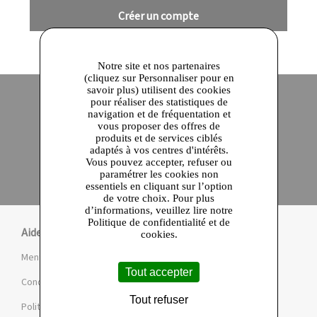
Créer un compte
Notre site et nos partenaires
(cliquez sur Personnaliser pour en
savoir plus) utilisent des cookies
pour réaliser des statistiques de
navigation et de fréquentation et
Site officiel
Paiement en ligne sécurisé
vous proposer des offres de
produits et de services ciblés
adaptés à vos centres d'intérêts.
Click and collect
Vous pouvez accepter, refuser ou
Qualité garantie
paramétrer les cookies non
en 24 heures
essentiels en cliquant sur l’option
de votre choix. Pour plus
d’informations, veuillez lire notre
Politique de confidentialité et de
Aide
cookies.
Mentions légales et CGU
Tout accepter
Conditions de la Marketplace
Tout refuser
Politique de confidentialité et de cookies