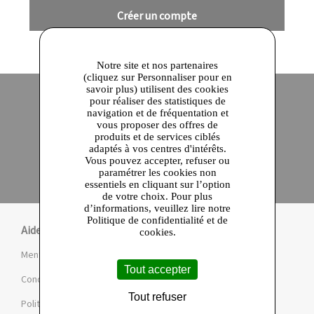
Créer un compte
Notre site et nos partenaires
(cliquez sur Personnaliser pour en
savoir plus) utilisent des cookies
pour réaliser des statistiques de
navigation et de fréquentation et
Site officiel
Paiement en ligne sécurisé
vous proposer des offres de
produits et de services ciblés
adaptés à vos centres d'intérêts.
Click and collect
Vous pouvez accepter, refuser ou
Qualité garantie
paramétrer les cookies non
en 24 heures
essentiels en cliquant sur l’option
de votre choix. Pour plus
d’informations, veuillez lire notre
Politique de confidentialité et de
Aide
cookies.
Mentions légales et CGU
Tout accepter
Conditions de la Marketplace
Tout refuser
Politique de confidentialité et de cookies