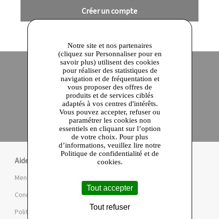
Créer un compte
Notre site et nos partenaires
(cliquez sur Personnaliser pour en
savoir plus) utilisent des cookies
pour réaliser des statistiques de
navigation et de fréquentation et
Site officiel
Paiement en ligne sécurisé
vous proposer des offres de
produits et de services ciblés
adaptés à vos centres d'intérêts.
Click and collect
Vous pouvez accepter, refuser ou
Qualité garantie
paramétrer les cookies non
en 24 heures
essentiels en cliquant sur l’option
de votre choix. Pour plus
d’informations, veuillez lire notre
Politique de confidentialité et de
Aide
cookies.
Mentions légales et CGU
Tout accepter
Conditions de la Marketplace
Tout refuser
Politique de confidentialité et de cookies