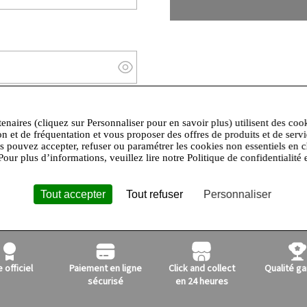
Afficher/masquer le mot de passe
Mot de passe oublié ?
tenaires (cliquez sur Personnaliser pour en savoir plus) utilisent des coo
on et de fréquentation et vous proposer des offres de produits et de serv
us pouvez accepter, refuser ou paramétrer les cookies non essentiels en c
Pour plus d’informations, veuillez lire notre Politique de confidentialité 
Tout accepter
Tout refuser
Personnaliser
e officiel
Paiement en ligne
Click and collect
Qualité ga
sécurisé
en 24 heures