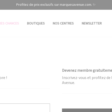
Profitez de prix exclusifs sur marquesavenue.com. ✨
RES CHANCES
BOUTIQUES
NOS CENTRES
NEWSLETTER
Devenez membre gratuitem
ore !
Inscrivez-vous et profitez d
Avenue.