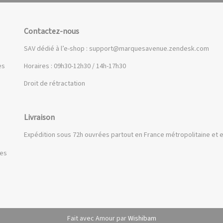
Contactez-nous
SAV dédié à l’e-shop :
support@marquesavenue.zendesk.com
es
Horaires : 09h30-12h30 / 14h-17h30
Droit de rétractation
Livraison
Expédition sous 72h ouvrées partout en France métropolitaine et e
ues
Fait avec Amour par
Wishibam