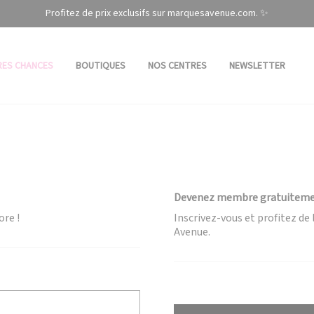
Profitez de prix exclusifs sur marquesavenue.com. ✨
RES CHANCES
BOUTIQUES
NOS CENTRES
NEWSLETTER
Devenez membre gratuitem
ore !
Inscrivez-vous et profitez d
Avenue.