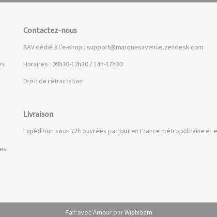
Contactez-nous
SAV dédié à l’e-shop :
support@marquesavenue.zendesk.com
es
Horaires : 09h30-12h30 / 14h-17h30
Droit de rétractation
Livraison
Expédition sous 72h ouvrées partout en France métropolitaine et e
ues
Fait avec Amour par
Wishibam