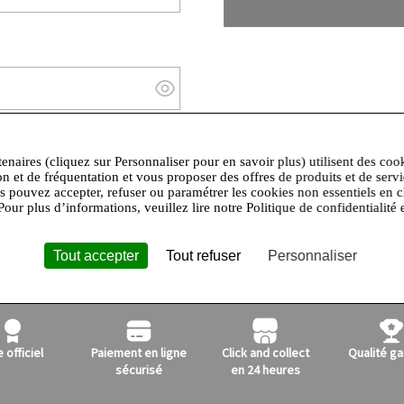
Afficher/masquer le mot de passe
Mot de passe oublié ?
tenaires (cliquez sur Personnaliser pour en savoir plus) utilisent des coo
on et de fréquentation et vous proposer des offres de produits et de serv
us pouvez accepter, refuser ou paramétrer les cookies non essentiels en c
Pour plus d’informations, veuillez lire notre Politique de confidentialité 
Tout accepter
Tout refuser
Personnaliser
e officiel
Paiement en ligne
Click and collect
Qualité ga
sécurisé
en 24 heures