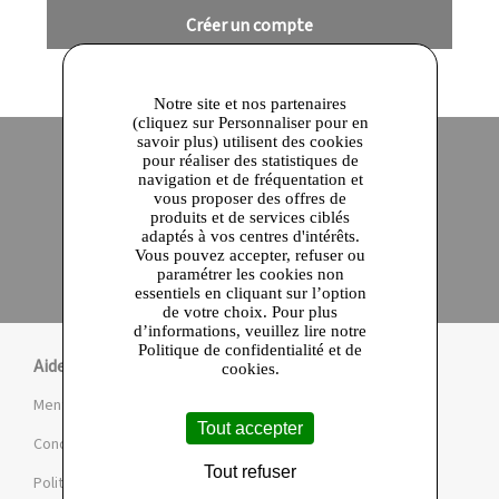
Créer un compte
Notre site et nos partenaires
(cliquez sur Personnaliser pour en
savoir plus) utilisent des cookies
pour réaliser des statistiques de
navigation et de fréquentation et
Site officiel
Paiement en ligne sécurisé
vous proposer des offres de
produits et de services ciblés
adaptés à vos centres d'intérêts.
Click and collect
Vous pouvez accepter, refuser ou
Qualité garantie
paramétrer les cookies non
en 24 heures
essentiels en cliquant sur l’option
de votre choix. Pour plus
d’informations, veuillez lire notre
Politique de confidentialité et de
Aide
cookies.
Mentions légales et CGU
Tout accepter
Conditions de la Marketplace
Tout refuser
Politique de confidentialité et de cookies