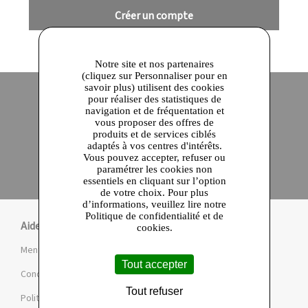
Créer un compte
Notre site et nos partenaires
(cliquez sur Personnaliser pour en
savoir plus) utilisent des cookies
pour réaliser des statistiques de
navigation et de fréquentation et
Site officiel
Paiement en ligne sécurisé
vous proposer des offres de
produits et de services ciblés
adaptés à vos centres d'intérêts.
Click and collect
Vous pouvez accepter, refuser ou
Qualité garantie
paramétrer les cookies non
en 24 heures
essentiels en cliquant sur l’option
de votre choix. Pour plus
d’informations, veuillez lire notre
Politique de confidentialité et de
Aide
cookies.
Mentions légales et CGU
Tout accepter
Conditions de la Marketplace
Tout refuser
Politique de confidentialité et de cookies