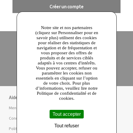
Créer un compte
Notre site et nos partenaires
(cliquez sur Personnaliser pour en
savoir plus) utilisent des cookies
pour réaliser des statistiques de
navigation et de fréquentation et
Site officiel
Paiement en ligne sécurisé
vous proposer des offres de
produits et de services ciblés
adaptés à vos centres d'intérêts.
Click and collect
Vous pouvez accepter, refuser ou
Qualité garantie
paramétrer les cookies non
en 24 heures
essentiels en cliquant sur l’option
de votre choix. Pour plus
d’informations, veuillez lire notre
Politique de confidentialité et de
Aide
cookies.
Mentions légales et CGU
Tout accepter
Conditions de la Marketplace
Tout refuser
Politique de confidentialité et de cookies