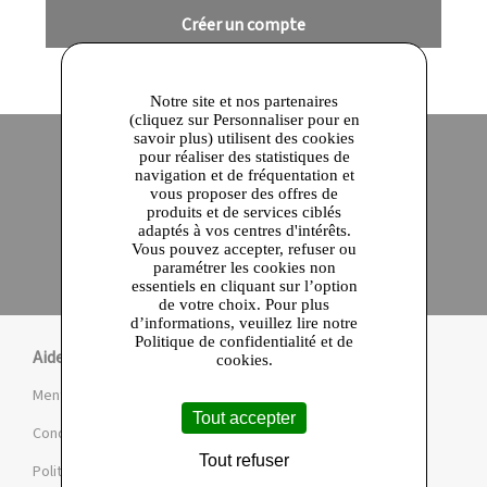
Créer un compte
Notre site et nos partenaires
(cliquez sur Personnaliser pour en
savoir plus) utilisent des cookies
pour réaliser des statistiques de
navigation et de fréquentation et
Site officiel
Paiement en ligne sécurisé
vous proposer des offres de
produits et de services ciblés
adaptés à vos centres d'intérêts.
Click and collect
Vous pouvez accepter, refuser ou
Qualité garantie
paramétrer les cookies non
en 24 heures
essentiels en cliquant sur l’option
de votre choix. Pour plus
d’informations, veuillez lire notre
Politique de confidentialité et de
Aide
cookies.
Mentions légales et CGU
Tout accepter
Conditions de la Marketplace
Tout refuser
Politique de confidentialité et de cookies