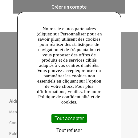
Créer un compte
Notre site et nos partenaires
(cliquez sur Personnaliser pour en
savoir plus) utilisent des cookies
pour réaliser des statistiques de
navigation et de fréquentation et
Site officiel
Paiement en ligne sécurisé
vous proposer des offres de
produits et de services ciblés
adaptés à vos centres d'intérêts.
Click and collect
Vous pouvez accepter, refuser ou
Qualité garantie
paramétrer les cookies non
en 24 heures
essentiels en cliquant sur l’option
de votre choix. Pour plus
d’informations, veuillez lire notre
Politique de confidentialité et de
Aide
cookies.
Mentions légales et CGU
Tout accepter
Conditions de la Marketplace
Tout refuser
Politique de confidentialité et de cookies