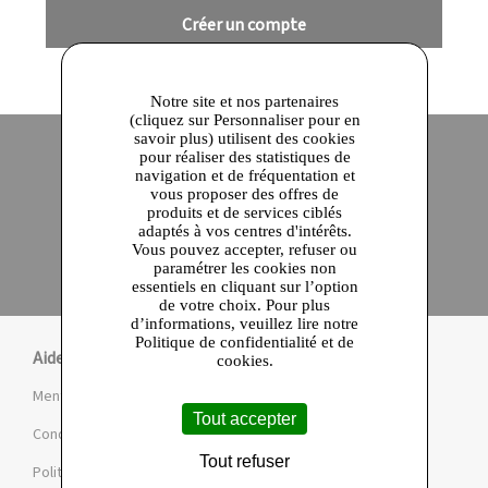
Créer un compte
Notre site et nos partenaires
(cliquez sur Personnaliser pour en
savoir plus) utilisent des cookies
pour réaliser des statistiques de
navigation et de fréquentation et
Site officiel
Paiement en ligne sécurisé
vous proposer des offres de
produits et de services ciblés
adaptés à vos centres d'intérêts.
Click and collect
Vous pouvez accepter, refuser ou
Qualité garantie
paramétrer les cookies non
en 24 heures
essentiels en cliquant sur l’option
de votre choix. Pour plus
d’informations, veuillez lire notre
Politique de confidentialité et de
Aide
cookies.
Mentions légales et CGU
Tout accepter
Conditions de la Marketplace
Tout refuser
Politique de confidentialité et de cookies