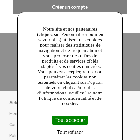
Créer un compte
Notre site et nos partenaires
(cliquez sur Personnaliser pour en
savoir plus) utilisent des cookies
pour réaliser des statistiques de
navigation et de fréquentation et
Site officiel
Paiement en ligne sécurisé
vous proposer des offres de
produits et de services ciblés
adaptés à vos centres d'intérêts.
Click and collect
Vous pouvez accepter, refuser ou
Qualité garantie
paramétrer les cookies non
en 24 heures
essentiels en cliquant sur l’option
de votre choix. Pour plus
d’informations, veuillez lire notre
Politique de confidentialité et de
Aide
cookies.
Mentions légales et CGU
Tout accepter
Conditions de la Marketplace
Tout refuser
Politique de confidentialité et de cookies