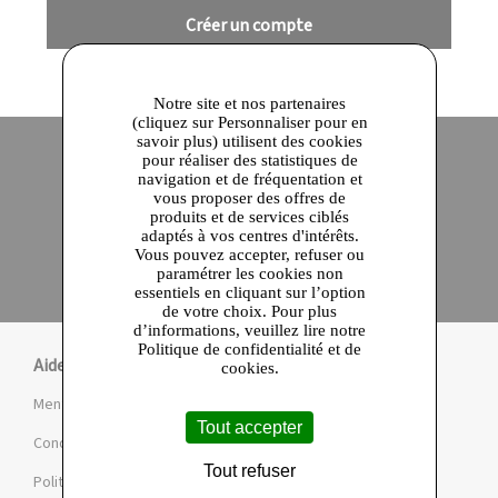
Créer un compte
Notre site et nos partenaires
(cliquez sur Personnaliser pour en
savoir plus) utilisent des cookies
pour réaliser des statistiques de
navigation et de fréquentation et
Site officiel
Paiement en ligne sécurisé
vous proposer des offres de
produits et de services ciblés
adaptés à vos centres d'intérêts.
Click and collect
Vous pouvez accepter, refuser ou
Qualité garantie
paramétrer les cookies non
en 24 heures
essentiels en cliquant sur l’option
de votre choix. Pour plus
d’informations, veuillez lire notre
Politique de confidentialité et de
Aide
cookies.
Mentions légales et CGU
Tout accepter
Conditions de la Marketplace
Tout refuser
Politique de confidentialité et de cookies