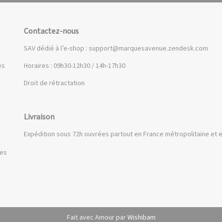
Contactez-nous
SAV dédié à l’e-shop :
support@marquesavenue.zendesk.com
es
Horaires : 09h30-12h30 / 14h-17h30
Droit de rétractation
Livraison
Expédition sous 72h ouvrées partout en France métropolitaine et e
ues
Fait avec Amour par
Wishibam