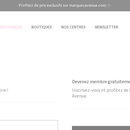
Profitez de prix exclusifs sur marquesavenue.com. ✨
RES CHANCES
BOUTIQUES
NOS CENTRES
NEWSLETTER
Devenez membre gratuitem
ore !
Inscrivez-vous et profitez d
Avenue.