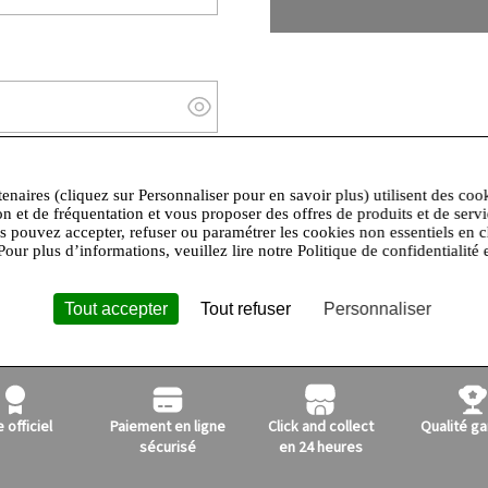
Afficher/masquer le mot de passe
Mot de passe oublié ?
tenaires (cliquez sur Personnaliser pour en savoir plus) utilisent des coo
on et de fréquentation et vous proposer des offres de produits et de serv
us pouvez accepter, refuser ou paramétrer les cookies non essentiels en c
Pour plus d’informations, veuillez lire notre Politique de confidentialité 
Tout accepter
Tout refuser
Personnaliser
e officiel
Paiement en ligne
Click and collect
Qualité ga
sécurisé
en 24 heures