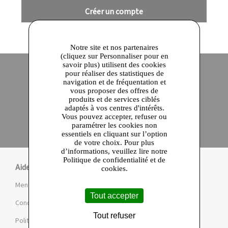
Créer un compte
Notre site et nos partenaires
(cliquez sur Personnaliser pour en
savoir plus) utilisent des cookies
pour réaliser des statistiques de
navigation et de fréquentation et
Site officiel
Paiement en ligne sécurisé
vous proposer des offres de
produits et de services ciblés
adaptés à vos centres d'intérêts.
Click and collect
Vous pouvez accepter, refuser ou
Qualité garantie
paramétrer les cookies non
en 24 heures
essentiels en cliquant sur l’option
de votre choix. Pour plus
d’informations, veuillez lire notre
Politique de confidentialité et de
Aide
cookies.
Mentions légales et CGU
Tout accepter
Conditions de la Marketplace
Tout refuser
Politique de confidentialité et de cookies