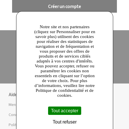
Créer un compte
Notre site et nos partenaires
(cliquez sur Personnaliser pour en
savoir plus) utilisent des cookies
pour réaliser des statistiques de
navigation et de fréquentation et
Site officiel
Paiement en ligne sécurisé
vous proposer des offres de
produits et de services ciblés
adaptés à vos centres d'intérêts.
Click and collect
Vous pouvez accepter, refuser ou
Qualité garantie
paramétrer les cookies non
en 24 heures
essentiels en cliquant sur l’option
de votre choix. Pour plus
d’informations, veuillez lire notre
Politique de confidentialité et de
Aide
cookies.
Mentions légales et CGU
Tout accepter
Conditions de la Marketplace
Tout refuser
Politique de confidentialité et de cookies