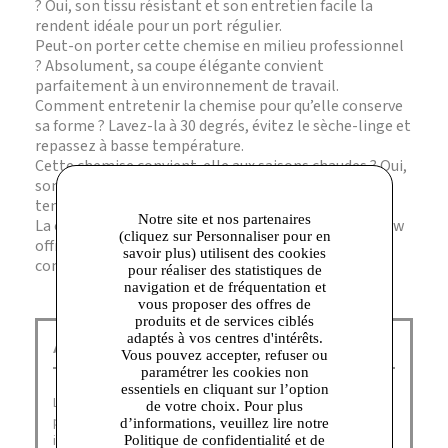
? Oui, son tissu résistant et son entretien facile la
rendent idéale pour un port régulier.
Peut-on porter cette chemise en milieu professionnel
? Absolument, sa coupe élégante convient
parfaitement à un environnement de travail.
Comment entretenir la chemise pour qu’elle conserve
sa forme ? Lavez-la à 30 degrés, évitez le sèche-linge et
repassez à basse température.
Cette chemise convient-elle aux saisons chaudes ? Oui,
son tissu respirant assure un bon confort même par
temps chaud.
Notre site et nos partenaires
La coupe est-elle ajustée ou ample ? La chemise Vylow
(cliquez sur Personnaliser pour en
offre une coupe soignée qui équilibre élégance et
savoir plus) utilisent des cookies
confort.
pour réaliser des statistiques de
navigation et de fréquentation et
vous proposer des offres de
produits et de services ciblés
adaptés à vos centres d'intérêts.
American Vintage Corbeil :
Vous pouvez accepter, refuser ou
paramétrer les cookies non
essentiels en cliquant sur l’option
La marque American Vintage outlet a été fondée en 2005
de votre choix. Pour plus
par Michaël Azoulay. A la recherche d’un concept
d’informations, veuillez lire notre
innovant pour lancer sa nouvelle marque, M. Azoulay
Politique de confidentialité et de