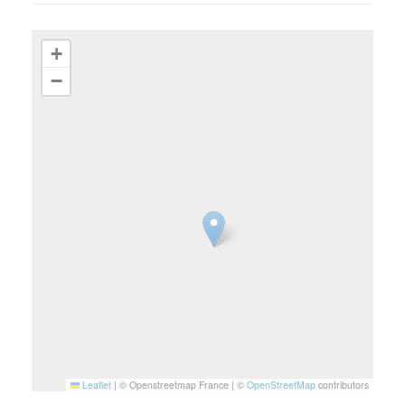
+
−
Leaflet
|
© Openstreetmap France | ©
OpenStreetMap
contributors