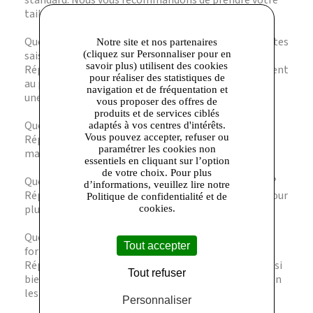
standard. Nous vous recommandons de prendre votre
taille habituelle.
Question : Peut-on porter cette combinaison en toutes
Notre site et nos partenaires
(cliquez sur Personnaliser pour en
saisons ?
savoir plus) utilisent des cookies
Réponse : Oui, sa matière légère convient parfaitement
pour réaliser des statistiques de
au printemps et à l’automne, et peut être associée à
navigation et de fréquentation et
une veste pour l’hiver.
vous proposer des offres de
produits et de services ciblés
Question : Est-elle facile à entretenir ?
adaptés à vos centres d'intérêts.
Vous pouvez accepter, refuser ou
Réponse : Absolument, elle se lave à 40 degrés en
paramétrer les cookies non
machine et sèche rapidement sans perdre sa forme.
essentiels en cliquant sur l’option
de votre choix. Pour plus
Question : La combinaison dispose-t-elle de poches ?
d’informations, veuillez lire notre
Réponse : Oui, elle est équipée de poches discrètes pour
Politique de confidentialité et de
plus de praticité.
cookies.
Question : Peut-on la porter pour un événement
Tout accepter
formel ?
Réponse : Sa coupe élégante permet de la porter aussi
Tout refuser
bien au bureau qu’à des occasions plus habillées, selon
les accessoires choisis.
Personnaliser