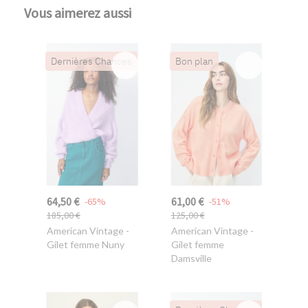
Vous aimerez aussi
Dernières Chances
Bon plan
64,50 €
61,00 €
-65%
-51%
185,00 €
125,00 €
American Vintage
-
American Vintage
-
Gilet femme Nuny
Gilet femme
Damsville