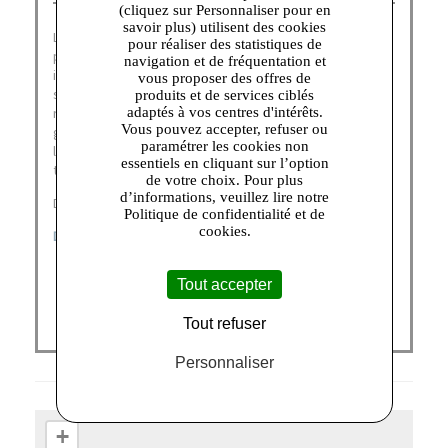
(cliquez sur Personnaliser pour en
savoir plus) utilisent des cookies
La marque American Vintage outlet a été fondée en 2005
pour réaliser des statistiques de
par Michaël Azoulay. A la recherche d’un concept
navigation et de fréquentation et
innovant pour lancer sa nouvelle marque, M. Azoulay
vous proposer des offres de
s’inspire fortement de ses voyages aux Etats-Unis pour
produits et de services ciblés
revisiter le t-shirt basique, l’un des produits phare de la
adaptés à vos centres d'intérêts.
Vous pouvez accepter, refuser ou
griffe American Vintage outlet. Il pose alors les bases de
paramétrer les cookies non
la maison : coton gratté, roulotté, coupé à vif, pour un
essentiels en cliquant sur l’option
tombé loose, si cher à la marque.
de votre choix. Pour plus
d’informations, veuillez lire notre
Découvrez nos catégories :
Politique de confidentialité et de
cookies.
DERNIÈRES CHANCES
|
FEMME
|
ENFANT
Tout accepter
Tout refuser
Personnaliser
+