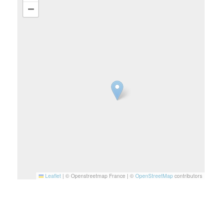
−
Leaflet
|
© Openstreetmap France | ©
OpenStreetMap
contributors