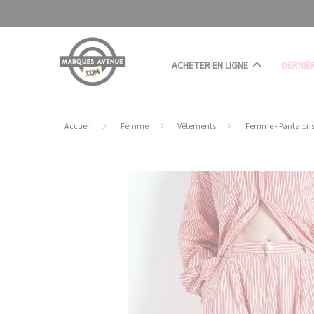
Panneau de gestion des cookies
ACHETER EN LIGNE
DERNIÈ
Accueil
Femme
Vêtements
Femme - Pantalon