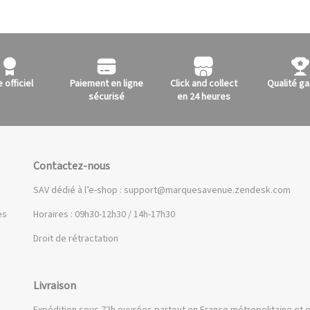
e officiel
Paiement en ligne
Click and collect
Qualité ga
sécurisé
en 24 heures
Contactez-nous
SAV dédié à l’e-shop :
support@marquesavenue.zendesk.com
es
Horaires : 09h30-12h30 / 14h-17h30
Droit de rétractation
Livraison