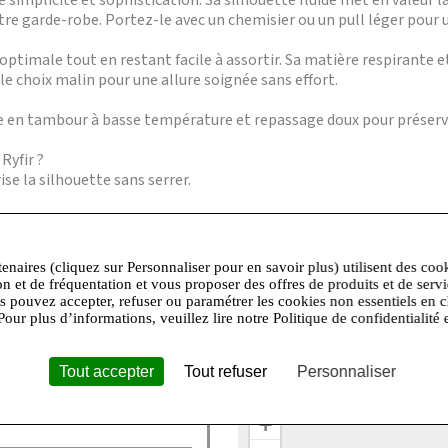
simplicité et sophistication. Sa silhouette fluide met en valeur l
re garde-robe. Portez-le avec un chemisier ou un pull léger pour 
optimale tout en restant facile à assortir. Sa matière respirante 
 le choix malin pour une allure soignée sans effort.
e en tambour à basse température et repassage doux pour préserver
Ryfir ?
ise la silhouette sans serrer.
sage quotidien ?
timal tout au long de la journée.
tenaires (cliquez sur Personnaliser pour en savoir plus) utilisent des coo
?
on et de fréquentation et vous proposer des offres de produits et de serv
 température, repassage à basse température.
us pouvez accepter, refuser ou paramétrer les cookies non essentiels en c
Pour plus d’informations, veuillez lire notre Politique de confidentialité 
?
 pièces alliant qualité et style intemporel.
Tout accepter
Tout refuser
Personnaliser
+