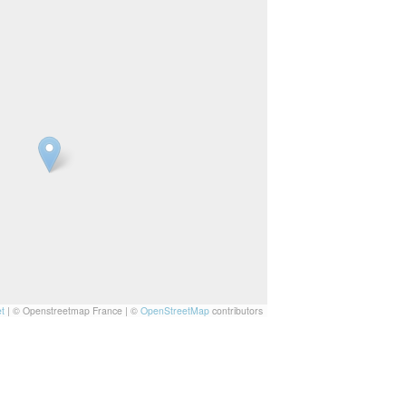
t
|
© Openstreetmap France | ©
OpenStreetMap
contributors