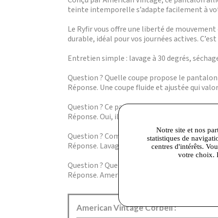
Conçu par American Vintage, ce pantalon allie 
teinte intemporelle s’adapte facilement à vot
Le Ryfir vous offre une liberté de mouvement 
durable, idéal pour vos journées actives. C’est
Entretien simple : lavage à 30 degrés, séchag
Question ? Quelle coupe propose le pantalon 
Réponse. Une coupe fluide et ajustée qui valor
Question ? Ce pantalon convient-il pour un u
Réponse. Oui, il est conçu pour un confort op
Notre site et nos par
Question ? Comment entretenir ce pantalon 
statistiques de navigati
Réponse. Lavage à 30 degrés, tambour basse
centres d'intérêts. Vo
votre choix. 
Question ? Quelle marque signe ce pantalon 
Réponse. American Vintage, reconnue pour ses
American Vintage Corbeil :