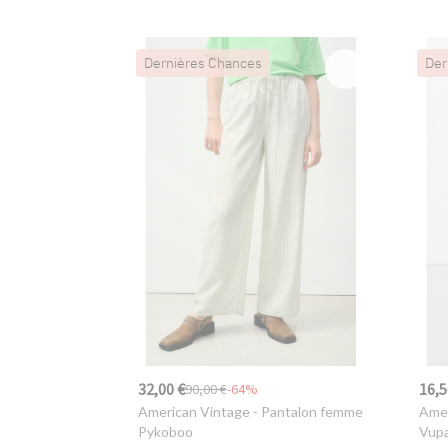
Dernières Chances
Der
32,00 €
16,5
90,00 €
-64%
American Vintage
- Pantalon femme
Amer
Pykoboo
Vupa