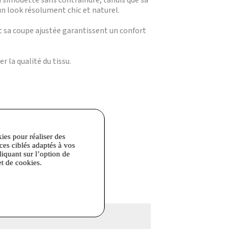
a silhouette sans contraindre, tandis que sa
un look résolument chic et naturel.
et sa coupe ajustée garantissent un confort
 la qualité du tissu.
kies pour réaliser des
ices ciblés adaptés à vos
liquant sur l’option de
et de cookies.