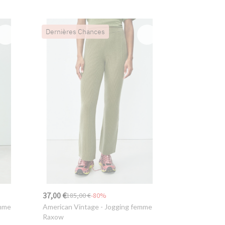
Dernières Chances
37,00 €
185,00 €
-80%
emme
American Vintage
- Jogging femme
Raxow