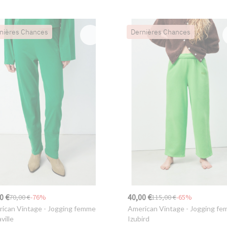
nières Chances
Dernières Chances
0 €
40,00 €
70,00 €
-76%
115,00 €
-65%
ican Vintage
- Jogging femme
American Vintage
- Jogging f
ville
Izubird