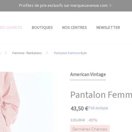
Profitez de prix exclusifs sur marquesavenue.com. ✨
RES CHANCES
BOUTIQUES
NOS CENTRES
NEWSLETTER
s
Femme - Pantalons
Pantalon Femme Ryfir
American Vintage
Pantalon Femme
43,50 €
TVA incluse
125,00 €
-65%
Dernières Chances