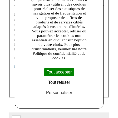
savoir plus) utilisent des cookies
pour réaliser des statistiques de
navigation et de fréquentation et
La marque American Vintage outlet a été fondée en 2005
vous proposer des offres de
par Michaël Azoulay. A la recherche d’un concept
produits et de services ciblés
innovant pour lancer sa nouvelle marque, M. Azoulay
adaptés à vos centres d'intérêts.
s’inspire fortement de ses voyages aux Etats-Unis pour
Vous pouvez accepter, refuser ou
revisiter le t-shirt basique, l’un des produits phare de la
paramétrer les cookies non
griffe American Vintage outlet. Il pose alors les bases de
essentiels en cliquant sur l’option
la maison : coton gratté, roulotté, coupé à vif, pour un
de votre choix. Pour plus
d’informations, veuillez lire notre
tombé loose, si cher à la marque.
Politique de confidentialité et de
Découvrez nos catégories :
cookies.
DERNIÈRES CHANCES
|
FEMME
|
ENFANT
Tout accepter
Tout refuser
Personnaliser