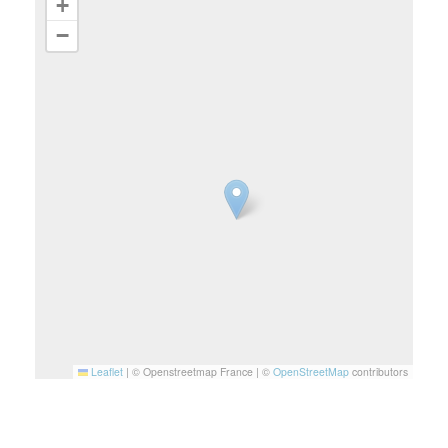
+
−
Leaflet
|
© Openstreetmap France | ©
OpenStreetMap
contributors