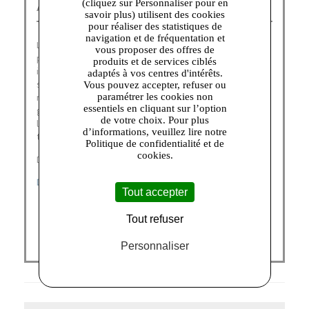
(cliquez sur Personnaliser pour en
American Vintage Corbeil :
savoir plus) utilisent des cookies
pour réaliser des statistiques de
navigation et de fréquentation et
La marque American Vintage outlet a été fondée en 2005
vous proposer des offres de
par Michaël Azoulay. A la recherche d’un concept
produits et de services ciblés
innovant pour lancer sa nouvelle marque, M. Azoulay
adaptés à vos centres d'intérêts.
s’inspire fortement de ses voyages aux Etats-Unis pour
Vous pouvez accepter, refuser ou
revisiter le t-shirt basique, l’un des produits phare de la
paramétrer les cookies non
essentiels en cliquant sur l’option
griffe American Vintage outlet. Il pose alors les bases de
de votre choix. Pour plus
la maison : coton gratté, roulotté, coupé à vif, pour un
d’informations, veuillez lire notre
tombé loose, si cher à la marque.
Politique de confidentialité et de
cookies.
Découvrez nos catégories :
DERNIÈRES CHANCES
|
FEMME
|
ENFANT
Tout accepter
Tout refuser
Personnaliser