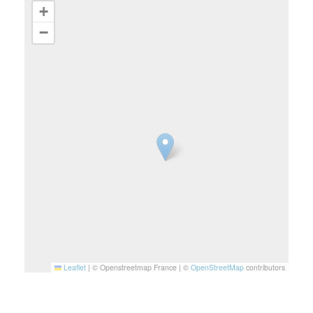
+
−
Leaflet
|
© Openstreetmap France | ©
OpenStreetMap
contributors