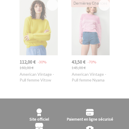
Dernières Chances
112,00 €
43,50 €
-30%
-70%
160,00 €
145,00 €
American Vintage
-
American Vintage
-
Pull femme Vitow
Pull femme Nyama
Site officiel
Paiement en ligne sécurisé