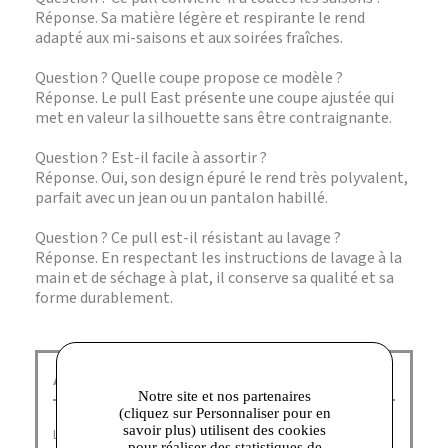
Réponse. Sa matière légère et respirante le rend
adapté aux mi-saisons et aux soirées fraîches.
Question ? Quelle coupe propose ce modèle ?
Réponse. Le pull East présente une coupe ajustée qui
met en valeur la silhouette sans être contraignante.
Question ? Est-il facile à assortir ?
Réponse. Oui, son design épuré le rend très polyvalent,
parfait avec un jean ou un pantalon habillé.
Question ? Ce pull est-il résistant au lavage ?
Réponse. En respectant les instructions de lavage à la
main et de séchage à plat, il conserve sa qualité et sa
forme durablement.
American Vintage Corbeil :
Notre site et nos partenaires
(cliquez sur Personnaliser pour en
savoir plus) utilisent des cookies
La marque American Vintage outlet a été fondée en 2005
pour réaliser des statistiques de