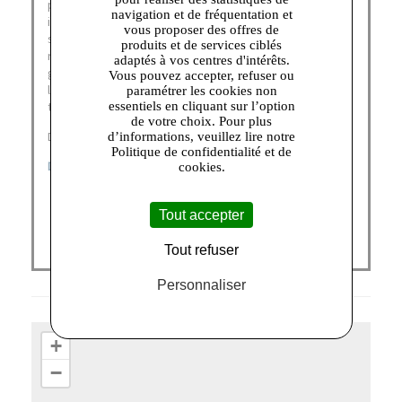
par Michaël Azoulay. A la recherche d’un concept
navigation et de fréquentation et
innovant pour lancer sa nouvelle marque, M. Azoulay
vous proposer des offres de
s’inspire fortement de ses voyages aux Etats-Unis pour
produits et de services ciblés
revisiter le t-shirt basique, l’un des produits phare de la
adaptés à vos centres d'intérêts.
griffe American Vintage outlet. Il pose alors les bases de
Vous pouvez accepter, refuser ou
la maison : coton gratté, roulotté, coupé à vif, pour un
paramétrer les cookies non
essentiels en cliquant sur l’option
tombé loose, si cher à la marque.
de votre choix. Pour plus
Découvrez nos catégories :
d’informations, veuillez lire notre
Politique de confidentialité et de
DERNIÈRES CHANCES
|
FEMME
|
ENFANT
cookies.
Tout accepter
Tout refuser
Personnaliser
+
−