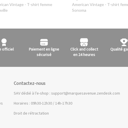
ican Vintage
- T-shirt femme
American Vintage
- T-shirt fe
ville
Sonoma
e officiel
Paiement en ligne
Click and collect
Qualité ga
sécurisé
en 24 heures
Contactez-nous
SAV dédié à l’e-shop :
support@marquesavenue.zendesk.com
es
Horaires : 09h30-12h30 / 14h-17h30
Droit de rétractation