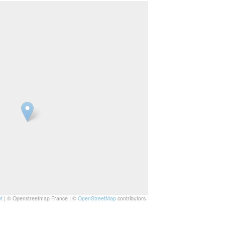
t
|
© Openstreetmap France | ©
OpenStreetMap
contributors