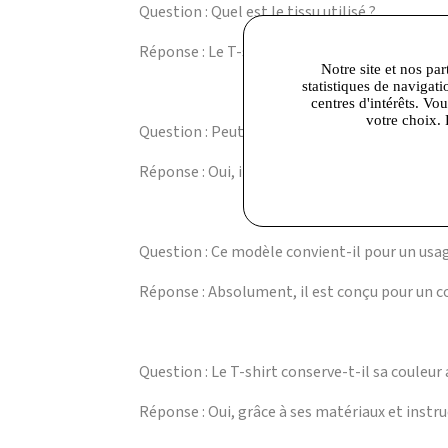
Question : Quel est le tissu utilisé ?
Réponse : Le T-shirt est en coton de haute qua
Notre site et nos par
statistiques de navigati
centres d'intérêts. Vo
votre choix. 
Question : Peut-on laver ce T-shirt en machin
Réponse : Oui, il se lave en machine à 30 degr
Question : Ce modèle convient-il pour un usag
Réponse : Absolument, il est conçu pour un c
Question : Le T-shirt conserve-t-il sa couleur
Réponse : Oui, grâce à ses matériaux et instruc