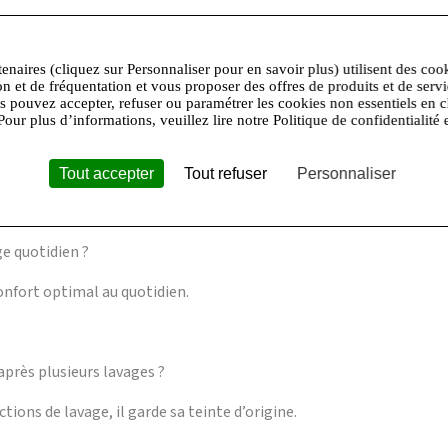
lité, garantissant douceur et durabilité.
tenaires (cliquez sur Personnaliser pour en savoir plus) utilisent des coo
on et de fréquentation et vous proposer des offres de produits et de serv
us pouvez accepter, refuser ou paramétrer les cookies non essentiels en c
Pour plus d’informations, veuillez lire notre Politique de confidentialité 
e ?
és avec un essorage doux.
Tout accepter
Tout refuser
Personnaliser
e quotidien ?
onfort optimal au quotidien.
 après plusieurs lavages ?
tions de lavage, il garde sa teinte d’origine.