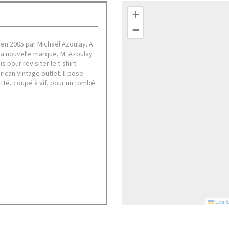
+
−
en 2005 par Michaël Azoulay. A
sa nouvelle marque, M. Azoulay
 pour revisiter le t-shirt
rican Vintage outlet. Il pose
otté, coupé à vif, pour un tombé
Leafle