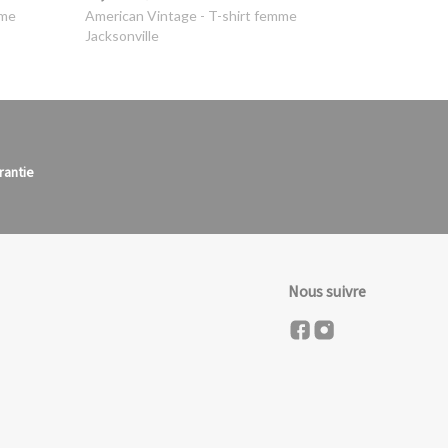
mme
American Vintage
- T-shirt femme
Jacksonville
rantie
Nous suivre