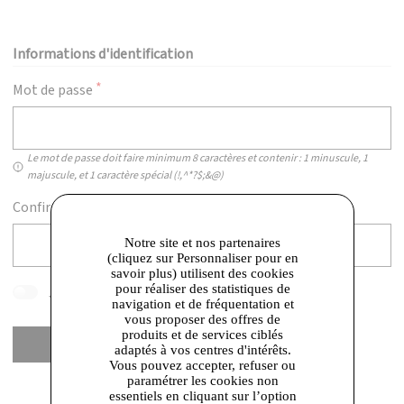
Informations d'identification
Mot de passe
Le mot de passe doit faire minimum 8 caractères et contenir : 1 minuscule, 1
majuscule, et 1 caractère spécial (!,^*?$;&@)
Confirmez votre mot de passe
Notre site et nos partenaires
(cliquez sur Personnaliser pour en
savoir plus) utilisent des cookies
pour réaliser des statistiques de
J'accepte les
conditions générales de vente
navigation et de fréquentation et
vous proposer des offres de
produits et de services ciblés
Créer un compte
adaptés à vos centres d'intérêts.
Vous pouvez accepter, refuser ou
paramétrer les cookies non
essentiels en cliquant sur l’option