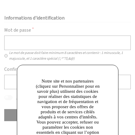
Informations d'identification
Mot de passe
Le mot de passe doit faire minimum 8 caractères et contenir : 1 minuscule, 1
majuscule, et 1 caractère spécial (!,^*?$;&@)
Confirmez votre mot de passe
Notre site et nos partenaires
(cliquez sur Personnaliser pour en
savoir plus) utilisent des cookies
pour réaliser des statistiques de
J'accepte les
conditions générales de vente
navigation et de fréquentation et
vous proposer des offres de
produits et de services ciblés
Créer un compte
adaptés à vos centres d'intérêts.
Vous pouvez accepter, refuser ou
paramétrer les cookies non
essentiels en cliquant sur l’option