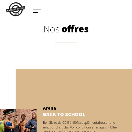
Nos
offres
Arena
BACK TO SCHOOL
Bénéficiez de -30% à -50% supplémentaires sur une
sélection d'articles. Voir conditions en magasin. Offre
valable du 04/08/2026 au 31/08/2026