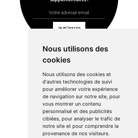
Je m'inscris
Nous utilisons des
cookies
Boutiques
Contactez-nous
Nous utilisons des cookies et
d'autres technologies de suivi
Recrutement
pour améliorer votre expérience
de navigation sur notre site, pour
Charte de confidentialité
vous montrer un contenu
Conditions des offres
personnalisé et des publicités
ciblées, pour analyser le trafic de
Mentions légales
notre site et pour comprendre la
provenance de nos visiteurs.
Crédits