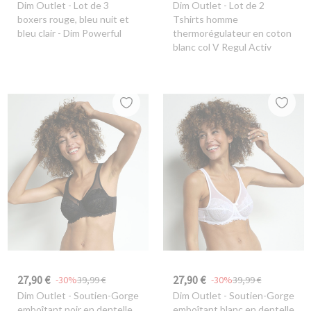
Dim Outlet
- Lot de 3
Dim Outlet
- Lot de 2
boxers rouge, bleu nuit et
Tshirts homme
bleu clair - Dim Powerful
thermorégulateur en coton
blanc col V Regul Activ
27,90 €
27,90 €
-30%
39,99 €
-30%
39,99 €
Dim Outlet
- Soutien-Gorge
Dim Outlet
- Soutien-Gorge
emboîtant noir en dentelle
emboîtant blanc en dentelle