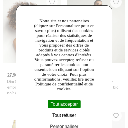
Notre site et nos partenaires
(cliquez sur Personnaliser pour en
savoir plus) utilisent des cookies
pour réaliser des statistiques de
navigation et de fréquentation et
vous proposer des offres de
produits et de services ciblés
adaptés à vos centres d'intérêts.
Vous pouvez accepter, refuser ou
paramétrer les cookies non
essentiels en cliquant sur l’option
de votre choix. Pour plus
27,90 €
21,60 €
-30%
39,99 €
-30%
30,99 €
d’informations, veuillez lire notre
Dim Outlet
- Soutien-gorge
Dim Outlet
- Lot de 2 t-
Politique de confidentialité et de
emboitant avec armatures
shirts homme en coton bio
cookies.
noir Generous Dim
Blanc à col V Dim Good
Tout accepter
Tout refuser
Personnaliser