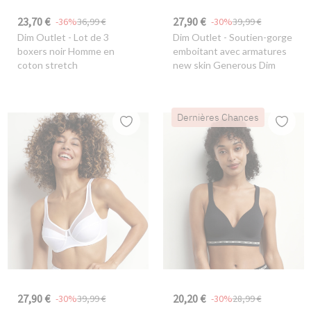
23,70 €
27,90 €
-36%
36,99 €
-30%
39,99 €
Dim Outlet
- Lot de 3
Dim Outlet
- Soutien-gorge
boxers noir Homme en
emboitant avec armatures
coton stretch
new skin Generous Dim
Dernières Chances
27,90 €
20,20 €
-30%
39,99 €
-30%
28,99 €