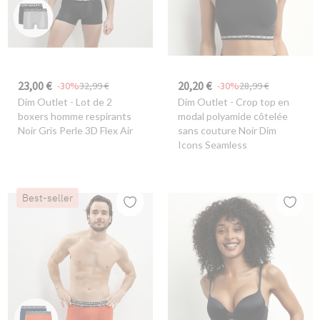
23,00 €
20,20 €
-30%
32,99 €
-30%
28,99 €
Dim Outlet
- Lot de 2
Dim Outlet
- Crop top en
boxers homme respirants
modal polyamide côtelée
Noir Gris Perle 3D Flex Air
sans couture Noir Dim
Icons Seamless
Best-seller