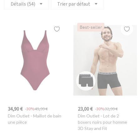
Détails (54)
Trier par défaut
Best-seller
34,90 €
23,00 €
-30%
49,99 €
-30%
32,99 €
Dim Outlet
- Maillot de bain
Dim Outlet
- Lot de 2
une pièce
boxers noirs pour homme
3D Stay and Fit