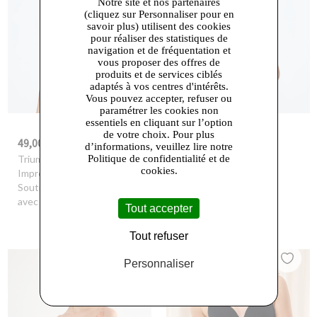
Notre site et nos partenaires
(cliquez sur Personnaliser pour en
savoir plus) utilisent des cookies
pour réaliser des statistiques de
navigation et de fréquentation et
vous proposer des offres de
produits et de services ciblés
adaptés à vos centres d'intérêts.
Vous pouvez accepter, refuser ou
paramétrer les cookies non
essentiels en cliquant sur l’option
de votre choix. Pour plus
49,00 €
55,30 €
-30%
70,00 €
-30%
79,00 €
d’informations, veuillez lire notre
Politique de confidentialité et de
Triumph
- O - Shaping
Triumph
- O - Shaping
cookies.
Impressions T W01 -
Impressions T WP -
Soutien gorge minimizer
Soutien gorge avec
avec armatures
armatures et coques
Tout accepter
Tout refuser
Personnaliser