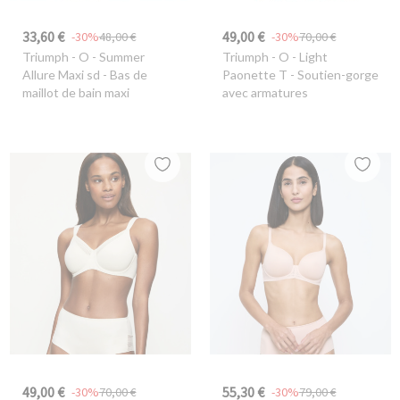
33,60 €
49,00 €
-30%
48,00 €
-30%
70,00 €
Triumph
- O - Summer
Triumph
- O - Light
Allure Maxi sd - Bas de
Paonette T - Soutien-gorge
maillot de bain maxi
avec armatures
49,00 €
55,30 €
-30%
70,00 €
-30%
79,00 €