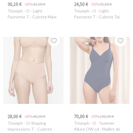
30,10 €
24,50 €
-30%
43,00 €
-30%
35,00 €
Triumph
- O - Light
Triumph
- O - Light
Paonette T - Culotte Maxi
Paonette T - Culotte Tai
28,00 €
70,00 €
-30%
40,00 €
-30%
100,00 €
Triumph
- O-Shaping
Triumph
- O - Summer
Impressions T - Culotte
Allure OW sd - Maillot de