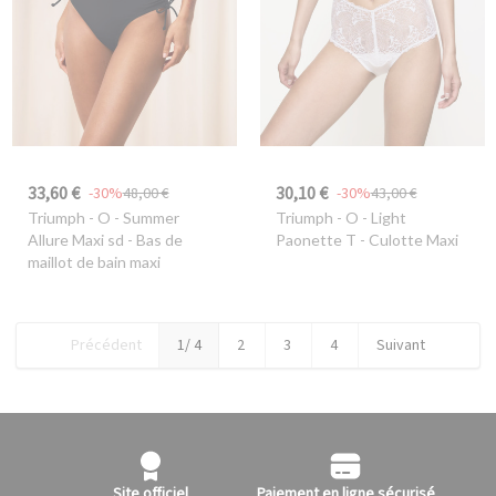
33,60 €
30,10 €
-30%
48,00 €
-30%
43,00 €
Triumph
- O - Summer
Triumph
- O - Light
Allure Maxi sd - Bas de
Paonette T - Culotte Maxi
maillot de bain maxi
Précédent
1
/ 4
2
3
4
Suivant
Site officiel
Paiement en ligne sécurisé