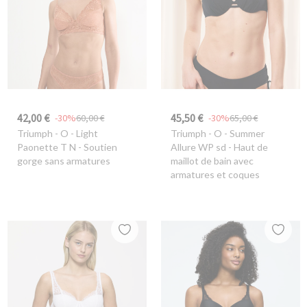
42,00 €
45,50 €
-30%
60,00 €
-30%
65,00 €
Triumph
- O - Light
Triumph
- O - Summer
Paonette T N - Soutien
Allure WP sd - Haut de
gorge sans armatures
maillot de bain avec
armatures et coques