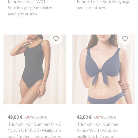
Impressions T W01 -
Paonette T - Soutien-gorge
Soutien gorge minimizer
avec armatures
avec armatures
49,00 €
42,00 €
-30%
70,00 €
-30%
60,00 €
Triumph
- O - Summer Mix &
Triumph
- O - Summer
Match OP 01 sd - Maillot de
Allure W sd - Haut de
bain 1 pièce sans armatures
maillot de bain avec