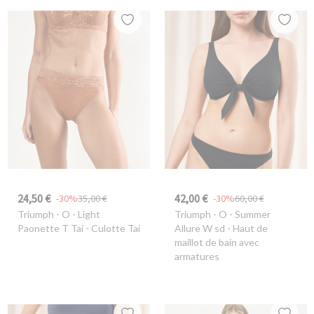
24,50 €
42,00 €
-30%
35,00 €
-30%
60,00 €
Triumph
- O - Light
Triumph
- O - Summer
Paonette T Tai - Culotte Tai
Allure W sd - Haut de
maillot de bain avec
armatures