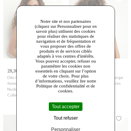
Notre site et nos partenaires
(cliquez sur Personnaliser pour en
savoir plus) utilisent des cookies
pour réaliser des statistiques de
navigation et de fréquentation et
vous proposer des offres de
produits et de services ciblés
adaptés à vos centres d'intérêts.
Vous pouvez accepter, refuser ou
paramétrer les cookies non
29,30 €
27,90 €
-30%
41,99 €
-30%
39,99 €
essentiels en cliquant sur l’option
de votre choix. Pour plus
Dim Outlet
- Soutien-gorge
Dim Outlet
- Soutien-gorge
d’informations, veuillez lire notre
femme push-up microfibre
emboitant avec armatures
Politique de confidentialité et de
Nude Dim Comfort
noir Generous Dim
cookies.
Collection
Tout accepter
Tout refuser
Personnaliser