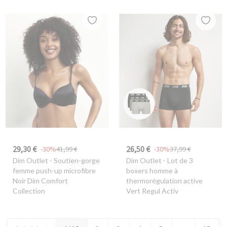
29,30 €
26,50 €
-30%
41,99 €
-30%
37,99 €
Dim Outlet
- Soutien-gorge
Dim Outlet
- Lot de 3
femme push-up microfibre
boxers homme à
Noir Dim Comfort
thermorégulation active
Collection
Vert Regul Activ