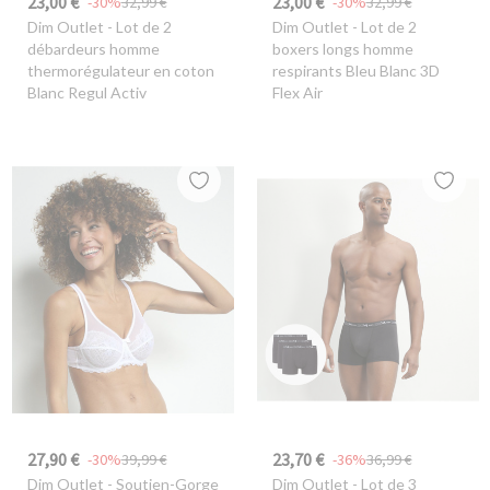
23,00 €
23,00 €
-30%
32,99 €
-30%
32,99 €
Dim Outlet
- Lot de 2
Dim Outlet
- Lot de 2
débardeurs homme
boxers longs homme
thermorégulateur en coton
respirants Bleu Blanc 3D
Blanc Regul Activ
Flex Air
27,90 €
23,70 €
-30%
39,99 €
-36%
36,99 €
Dim Outlet
- Soutien-Gorge
Dim Outlet
- Lot de 3