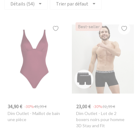
Détails (54)
Trier par défaut
Best-seller
34,90 €
23,00 €
-30%
49,99 €
-30%
32,99 €
Dim Outlet
- Maillot de bain
Dim Outlet
- Lot de 2
une pièce
boxers noirs pour homme
3D Stay and Fit