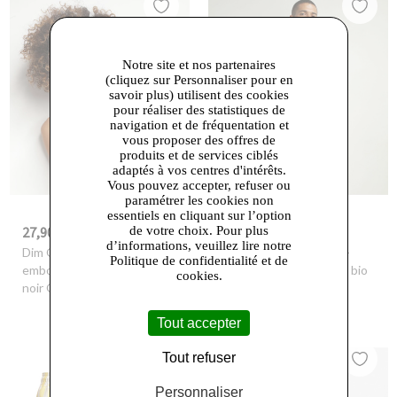
Notre site et nos partenaires
(cliquez sur Personnaliser pour en
savoir plus) utilisent des cookies
pour réaliser des statistiques de
navigation et de fréquentation et
vous proposer des offres de
produits et de services ciblés
adaptés à vos centres d'intérêts.
Vous pouvez accepter, refuser ou
paramétrer les cookies non
essentiels en cliquant sur l’option
de votre choix. Pour plus
27,90 €
21,60 €
-30%
39,99 €
-30%
30,99 €
d’informations, veuillez lire notre
Dim Outlet
- Soutien-gorge
Dim Outlet
- Lot de 2 t-
Politique de confidentialité et de
emboitant avec armatures
shirts homme en coton bio
cookies.
noir Generous Dim
Blanc à col V Dim Good
Tout accepter
Tout refuser
Personnaliser