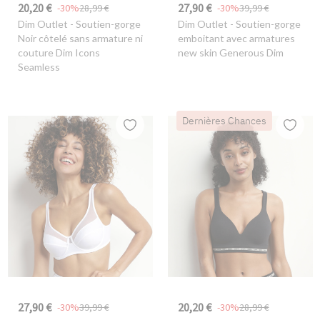
20,20 €
27,90 €
-30%
28,99 €
-30%
39,99 €
Dim Outlet
- Soutien-gorge
Dim Outlet
- Soutien-gorge
Noir côtelé sans armature ni
emboitant avec armatures
couture Dim Icons
new skin Generous Dim
Seamless
Dernières Chances
27,90 €
20,20 €
-30%
39,99 €
-30%
28,99 €