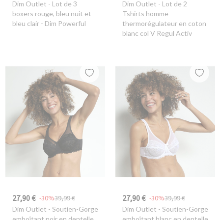
Dim Outlet
- Lot de 3
Dim Outlet
- Lot de 2
boxers rouge, bleu nuit et
Tshirts homme
bleu clair - Dim Powerful
thermorégulateur en coton
blanc col V Regul Activ
27,90 €
27,90 €
-30%
39,99 €
-30%
39,99 €
Dim Outlet
- Soutien-Gorge
Dim Outlet
- Soutien-Gorge
emboîtant noir en dentelle
emboîtant blanc en dentelle