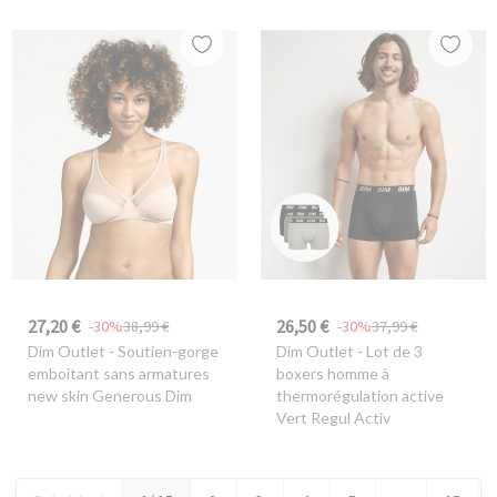
27,20 €
26,50 €
-30%
38,99 €
-30%
37,99 €
Dim Outlet
- Soutien-gorge
Dim Outlet
- Lot de 3
emboitant sans armatures
boxers homme à
new skin Generous Dim
thermorégulation active
Vert Regul Activ