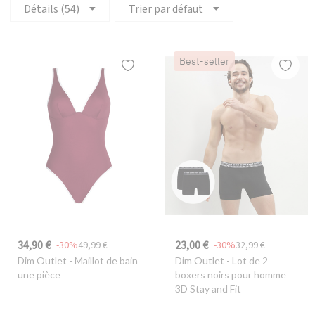
Détails (54)
Trier par défaut
Best-seller
34,90 €
23,00 €
-30%
49,99 €
-30%
32,99 €
Dim Outlet
- Maillot de bain
Dim Outlet
- Lot de 2
une pièce
boxers noirs pour homme
3D Stay and Fit