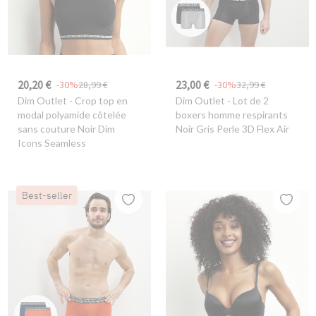
20,20 €
23,00 €
-30%
28,99 €
-30%
32,99 €
Dim Outlet
- Crop top en
Dim Outlet
- Lot de 2
modal polyamide côtelée
boxers homme respirants
sans couture Noir Dim
Noir Gris Perle 3D Flex Air
Icons Seamless
Best-seller