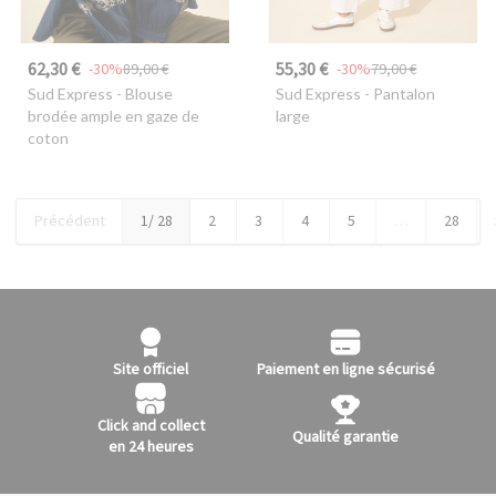
62,30 €
55,30 €
-30%
89,00 €
-30%
79,00 €
Sud Express
- Blouse
Sud Express
- Pantalon
brodée ample en gaze de
large
coton
Précédent
1
/ 28
2
3
4
5
…
28
Site officiel
Paiement en ligne sécurisé
Click and collect
Qualité garantie
en 24 heures