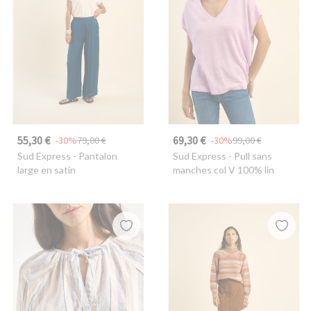
55,30 €
69,30 €
-30%
79,00 €
-30%
99,00 €
Sud Express
- Pantalon
Sud Express
- Pull sans
large en satin
manches col V 100% lin