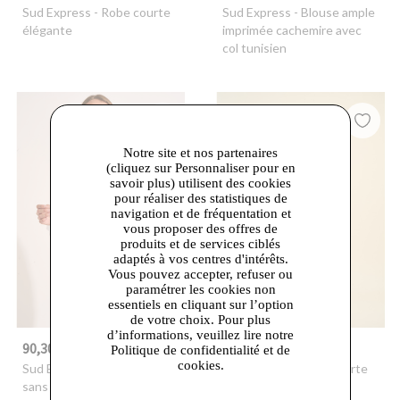
Sud Express
- Robe courte
Sud Express
- Blouse ample
élégante
imprimée cachemire avec
col tunisien
Notre site et nos partenaires
(cliquez sur Personnaliser pour en
savoir plus) utilisent des cookies
pour réaliser des statistiques de
navigation et de fréquentation et
vous proposer des offres de
produits et de services ciblés
adaptés à vos centres d'intérêts.
Vous pouvez accepter, refuser ou
paramétrer les cookies non
essentiels en cliquant sur l’option
de votre choix. Pour plus
d’informations, veuillez lire notre
90,30 €
136,50 €
-30%
129,00 €
-30%
195,00 €
Politique de confidentialité et de
cookies.
Sud Express
- Pull ample
Sud Express
- Jupe courte
sans manches à col rond
boutonnée en cuir