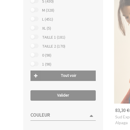
S (430)
M (328)
L (451)
XL (5)
TAILLE 1 (181)
TAILLE 2 (170)
0 (98)
1 (98)
Tout voir
Valider
83,30 €
COULEUR
Sud Exp
Alpaga