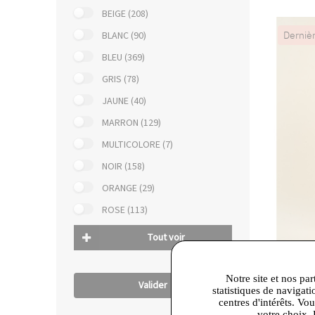
BEIGE (208)
Derniè
BLANC (90)
BLEU (369)
GRIS (78)
JAUNE (40)
MARRON (129)
MULTICOLORE (7)
NOIR (158)
ORANGE (29)
ROSE (113)
Tout voir
Notre site et nos par
76,30 €
Valider
statistiques de navigati
Sud Exp
centres d'intérêts. Vo
votre choix. 