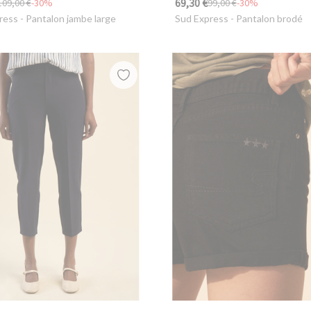
69,30 €
109,00 €
-30%
99,00 €
-30%
ress
- Pantalon jambe large
Sud Express
- Pantalon brodé