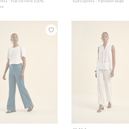
ress
- Pull col rond 100%
Sud Express
- Pantalon large
re