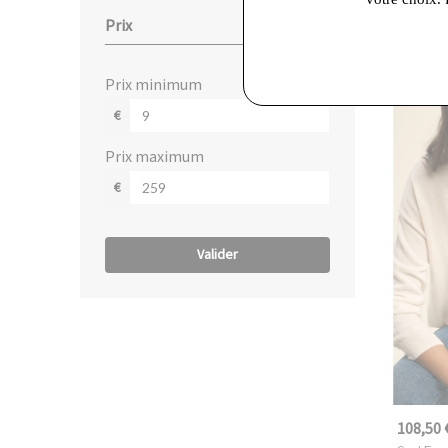
Prix
Derniè
prix minimum
€
prix maximum
€
Valider
108,50 