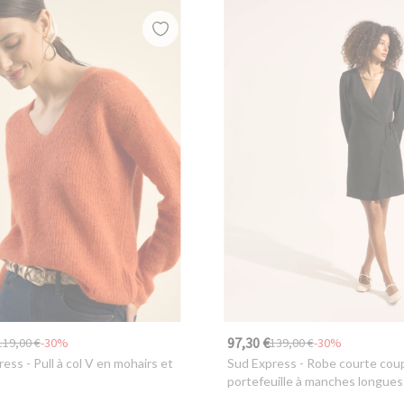
97,30 €
119,00 €
-30%
139,00 €
-30%
ress
- Pull à col V en mohairs et
Sud Express
- Robe courte cou
portefeuille à manches longues