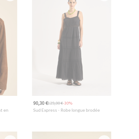
90,30 €
129,00 €
-30%
nt en
Sud Express
- Robe longue brodée