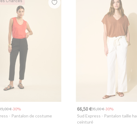
res Chances
66,50 €
89,00 €
-30%
95,00 €
-30%
ress
- Pantalon de costume
Sud Express
- Pantalon taille h
ceinturé