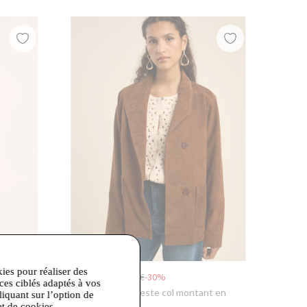
kies pour réaliser des
258,30 €
369,00 €
-30%
ices ciblés adaptés à vos
primé
Sud Express
- Veste col montant en
liquant sur l’option de
ffantes
cuir suédé
et de cookies.