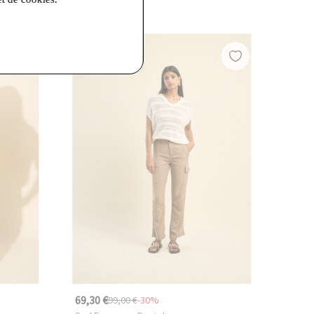
69,30 €
99,00 €
-30%