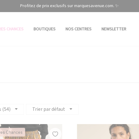
Profitez de prix exclusifs sur marquesavenue.com. ✨
RES CHANCES
BOUTIQUES
NOS CENTRES
NEWSLETTER
s (54)
Trier par défaut
res Chances