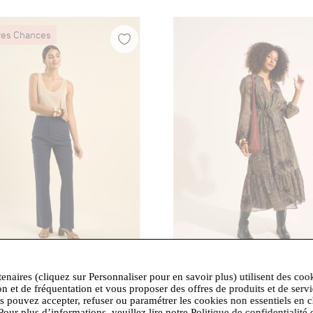
res Chances
tenaires (cliquez sur Personnaliser pour en savoir plus) utilisent des coo
125,30 €
109,00 €
-30%
179,00 €
-30%
on et de fréquentation et vous proposer des offres de produits et de serv
ress
- Pantalon de tailleurs
Sud Express
- Robe longue à im
us pouvez accepter, refuser ou paramétrer les cookies non essentiels en c
avec des manches longues bou
Pour plus d’informations, veuillez lire notre Politique de confidentialité 