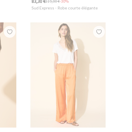
83,30 €
119,00 €
-30%
Sud Express
- Robe courte élégante