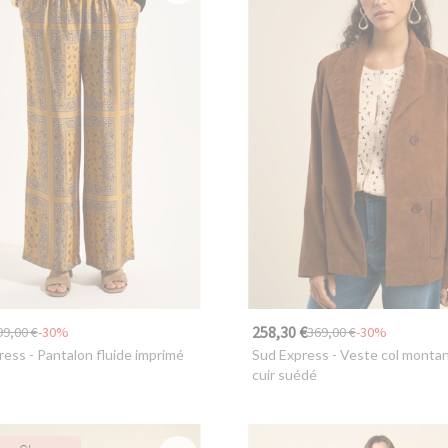
258,30 €
99,00 €
-30%
369,00 €
-30%
ress
- Pantalon fluide imprimé
Sud Express
- Veste col monta
cuir suédé