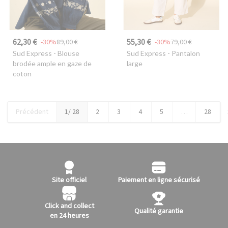
62,30 €
55,30 €
-30%
89,00 €
-30%
79,00 €
Sud Express
- Blouse
Sud Express
- Pantalon
brodée ample en gaze de
large
coton
Précédent
1
/ 28
2
3
4
5
…
28
Site officiel
Paiement en ligne sécurisé
Click and collect
Qualité garantie
en 24 heures