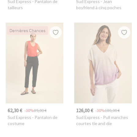
Sud Express
- Pantalon de
Sud Express
- Jean
tailleurs
boyfriend à cinq poches
Dernières Chances
62,30 €
126,00 €
-30%
89,00 €
-30%
180,00 €
Sud Express
- Pantalon de
Sud Express
- Pull manches
costume
courtes tie and die