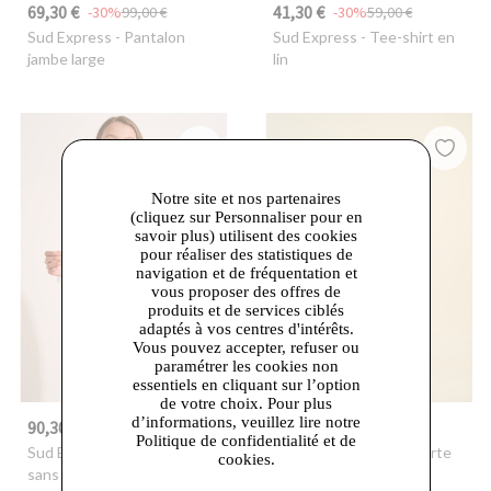
69,30 €
41,30 €
-30%
99,00 €
-30%
59,00 €
Sud Express
- Pantalon
Sud Express
- Tee-shirt en
jambe large
lin
Notre site et nos partenaires
(cliquez sur Personnaliser pour en
savoir plus) utilisent des cookies
pour réaliser des statistiques de
navigation et de fréquentation et
vous proposer des offres de
produits et de services ciblés
adaptés à vos centres d'intérêts.
Vous pouvez accepter, refuser ou
paramétrer les cookies non
essentiels en cliquant sur l’option
de votre choix. Pour plus
d’informations, veuillez lire notre
90,30 €
136,50 €
-30%
129,00 €
-30%
195,00 €
Politique de confidentialité et de
Sud Express
- Pull ample
Sud Express
- Jupe courte
cookies.
sans manches à col rond
boutonnée en cuir