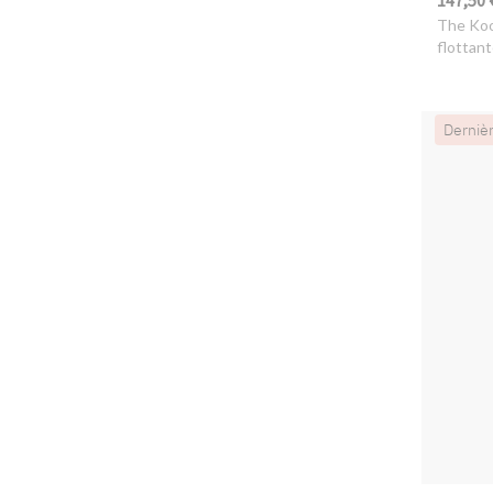
147,50 
The Ko
flottant
Derniè