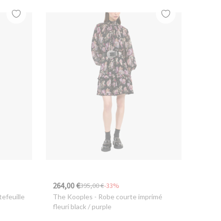
264,00 €
395,00 €
-33%
efeuille
The Kooples
- Robe courte imprimé
fleuri black / purple