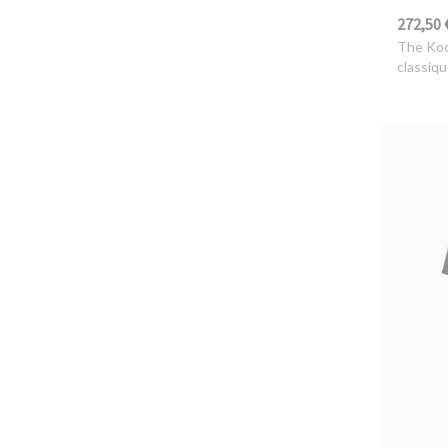
272,50 
The Ko
classiq