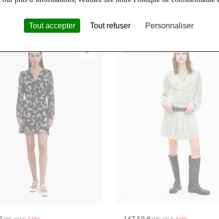
classique beige melange
Tout accepter
Tout refuser
Personnaliser
res Chances
Dernières Chances