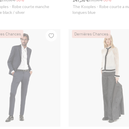
€
147,50 €
295,00 €
-50%
295,00 €
-50%
oples
- Robe courte manche
The Kooples
- Robe courte a 
e black / silver
longues blue
res Chances
Dernières Chances