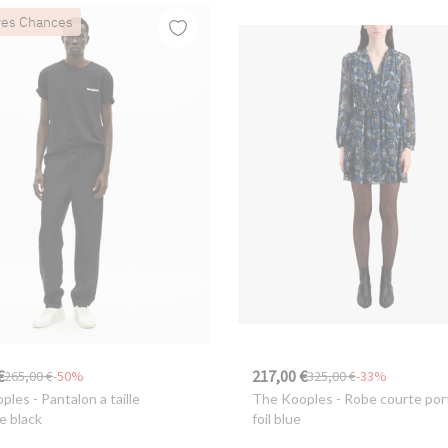
res Chances
€
217,00 €
265,00 €
-50%
325,00 €
-33%
oples
- Pantalon a taille
The Kooples
- Robe courte port
e black
foil blue