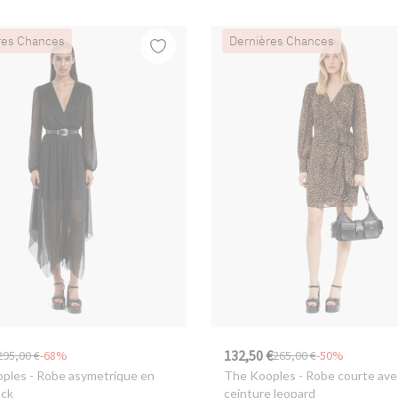
res Chances
Dernières Chances
132,50 €
295,00 €
-68%
265,00 €
-50%
oples
- Robe asymetrique en
The Kooples
- Robe courte ave
ack
ceinture leopard