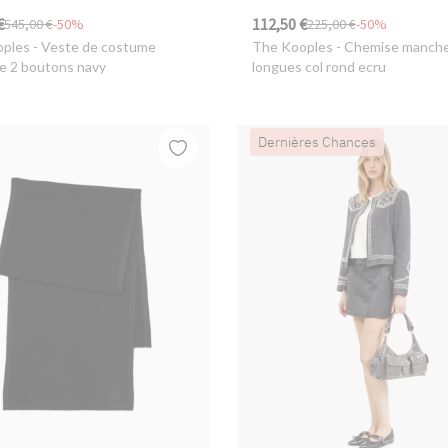
€
112,50 €
545,00 €
-50%
225,00 €
-50%
oples
- Veste de costume
The Kooples
- Chemise manch
ue 2 boutons navy
longues col rond ecru
Dernières Chances