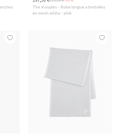
197,50 €
395,00 €
-50%
manches
The Kooples
- Robe longue a bretelles
en mesh white - pink