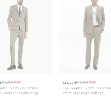
€
272,50 €
495,00 €
-50%
545,00 €
-50%
oples
- Veste de costume
The Kooples
- Veste de costu
e 2 boutons et pins beige
droite large beige melange
e