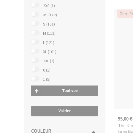
2XS (1)
Derniè
XS (112)
S (131)
M (112)
L (121)
XL (101)
2XL (2)
0 (1)
1 (5)
Tout voir
Valider
95,00 €
The Ko
COULEUR
lurex bl