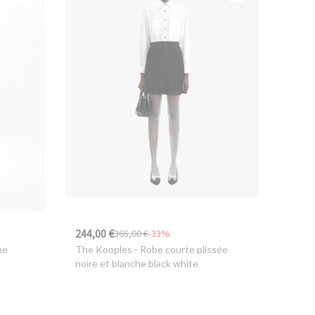
244,00 €
365,00 €
-33%
me
The Kooples
- Robe courte plissée
noire et blanche black white