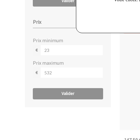
Valider
Prix
Derniè
prix minimum
€
prix maximum
€
Valider