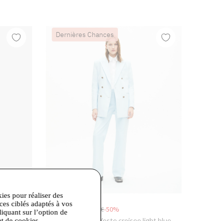
Dernières Chances
kies pour réaliser des
ices ciblés adaptés à vos
212,50 €
425,00 €
-50%
liquant sur l’option de
stume
The Kooples
- Veste croisee light blue
et de cookies.