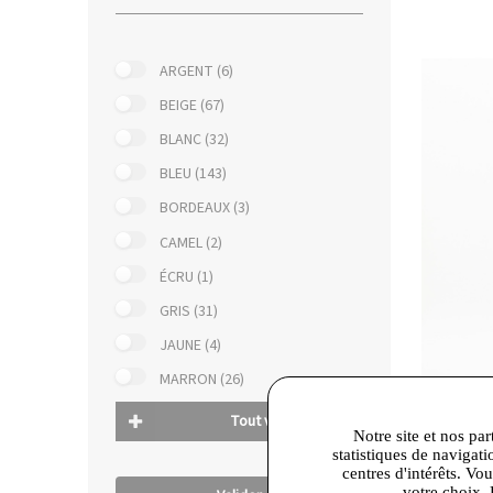
ARGENT (6)
BEIGE (67)
BLANC (32)
BLEU (143)
BORDEAUX (3)
CAMEL (2)
ÉCRU (1)
GRIS (31)
JAUNE (4)
MARRON (26)
Tout voir
Notre site et nos par
statistiques de navigati
177,00 
centres d'intérêts. Vo
The Ko
votre choix. 