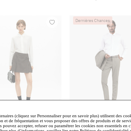
Dernières Chances
tenaires (cliquez sur Personnaliser pour en savoir plus) utilisent des coo
on et de fréquentation et vous proposer des offres de produits et de serv
€
132,50 €
265,00 €
-33%
265,00 €
-50%
us pouvez accepter, refuser ou paramétrer les cookies non essentiels en c
oples
- brown
The Kooples
- Pantalon de co
Pour plus d’informations, veuillez lire notre Politique de confidentialité 