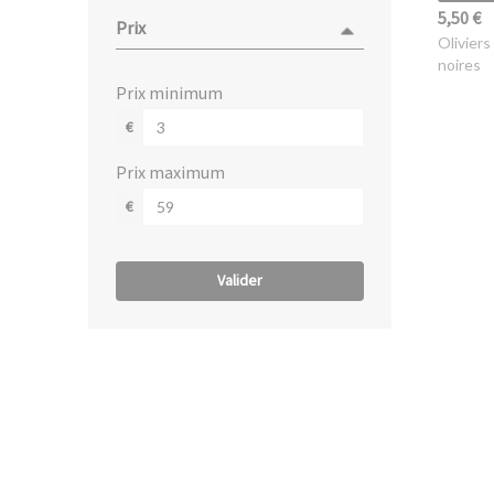
5,50 €
Prix
Oliviers
noires
prix minimum
€
prix maximum
€
Valider