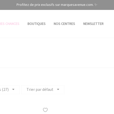
Profitez de prix exclusifs sur marquesavenue.com. ✨
RES CHANCES
BOUTIQUES
NOS CENTRES
NEWSLETTER
s (27)
Trier par défaut