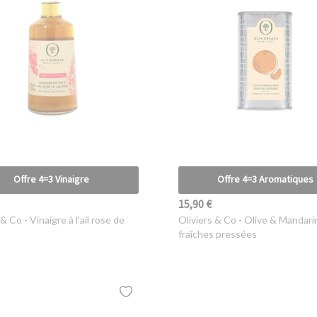
Offre 4=3 Vinaigre
Offre 4=3 Aromatiques
15,90 €
 & Co
- Vinaigre à l'ail rose de
Oliviers & Co
- Olive & Mandari
fraîches pressées