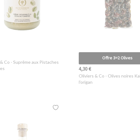
Offre 3=2 Olives
 & Co
- Suprême aux Pistaches
4,30 €
ées
Oliviers & Co
- Olives noires Ka
l'origan