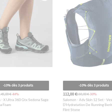
-10% dès 3 produits
-10% dès 3 produits
112,00 €
145,00 €
-44%
160,00 €
-30%
n
- X Ultra 360 Gtx Sedona Sage
Salomon
- Adv Skin 12 Set - Ve
ea Foam
D'Hydratation De Running Beri
Flint Stone