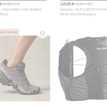
€
119,00 €
150,00 €
-30%
170,00 €
-30%
n
- Sense Ride 5 Gtx W Black
Salomon
- Xa Pro 3D V9 Gtx Pl
Black
Kitten Black Emberglow
res Chances