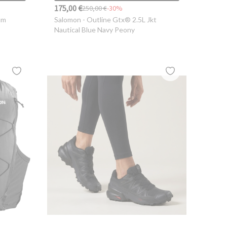
175,00 €
250,00 €
-30%
um
Salomon
- Outline Gtx® 2.5L Jkt
Nautical Blue Navy Peony