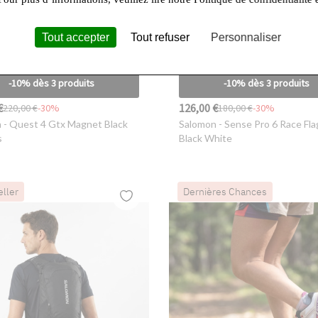
Tout accepter
Tout refuser
Personnaliser
-10% dès 3 produits
-10% dès 3 produits
€
126,00 €
220,00 €
-30%
180,00 €
-30%
n
- Quest 4 Gtx Magnet Black
Salomon
- Sense Pro 6 Race Fla
s
Black White
eller
Dernières Chances