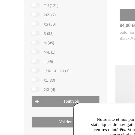
TU (121)
2XS (2)
XS (59)
84,00 €
Salomo
S (53)
Black A
M (45)
M/L (1)
L (49)
L/ REGULAR (1)
XL (33)
2XL (4)
Tout voir
Notre site et nos par
Valider
statistiques de navigati
centres d'intérêts. Vo
votre choix. 