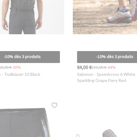
-10% dès 3 produits
-10% dès 3 produits
84,00 €
60,00 €
-30%
150,00 €
-44%
n
- Trailblazer 10 Black
Salomon
- Speedcross 6 White
Sparkling Grape Fiery Red