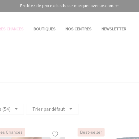
Profitez de prix exclusifs sur marquesavenue.com. ✨
RES CHANCES
BOUTIQUES
NOS CENTRES
NEWSLETTER
s (54)
Trier par défaut
res Chances
Best-seller