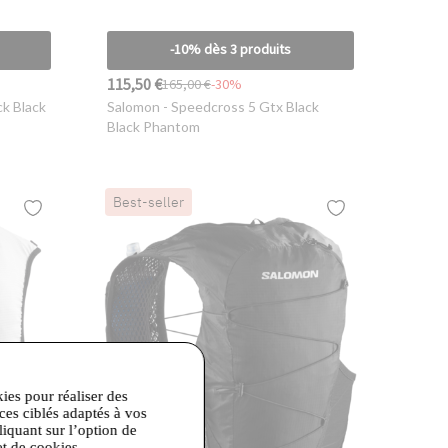
-10% dès 3 produits
115,50 €
165,00 €
-30%
ck Black
Salomon
- Speedcross 5 Gtx Black
Black Phantom
Best-seller
kies pour réaliser des
ices ciblés adaptés à vos
liquant sur l’option de
et de cookies.