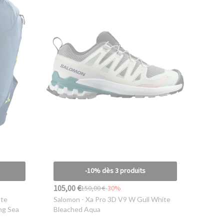
-10% dès 3 produits
105,00 €
150,00 €
-30%
ste
Salomon
- Xa Pro 3D V9 W Gull White
ng Sea
Bleached Aqua