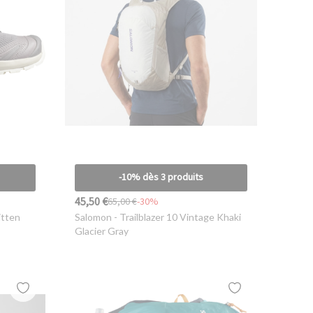
-10% dès 3 produits
45,50 €
65,00 €
-30%
itten
Salomon
- Trailblazer 10 Vintage Khaki
Glacier Gray