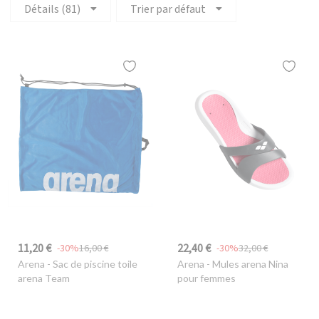
Détails (81)
Trier par défaut
11,20 €
22,40 €
-30%
16,00 €
-30%
32,00 €
Arena
- Sac de piscine toile
Arena
- Mules arena Nina
arena Team
pour femmes