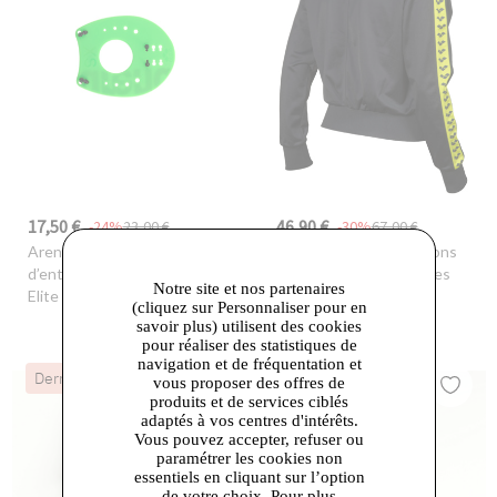
17,50 €
46,90 €
-24%
23,00 €
-30%
67,00 €
Arena
- Accessoire
Arena
- Veste arena Icons
d’entraînement arena
Relax Team pour femmes
Notre site et nos partenaires
Elite Hand Paddle 2
(cliquez sur Personnaliser pour en
savoir plus) utilisent des cookies
pour réaliser des statistiques de
navigation et de fréquentation et
Dernières Chances
Dernières Chances
vous proposer des offres de
produits et de services ciblés
adaptés à vos centres d'intérêts.
Vous pouvez accepter, refuser ou
paramétrer les cookies non
essentiels en cliquant sur l’option
de votre choix. Pour plus