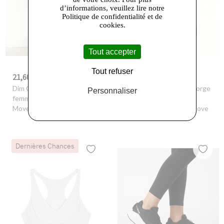
d’informations, veuillez lire notre
Politique de confidentialité et de
cookies.
Tout accepter
Tout refuser
21,60 €
25,80 €
-30%
30,99 €
-30%
36,99 €
Dim Outlet
- Short de sport
Dim Outlet
- Soutien-gorge
Personnaliser
femme en viscose noire Dim
de sport en microfibre
Move
sculptante noire Dim Move
Dernières Chances