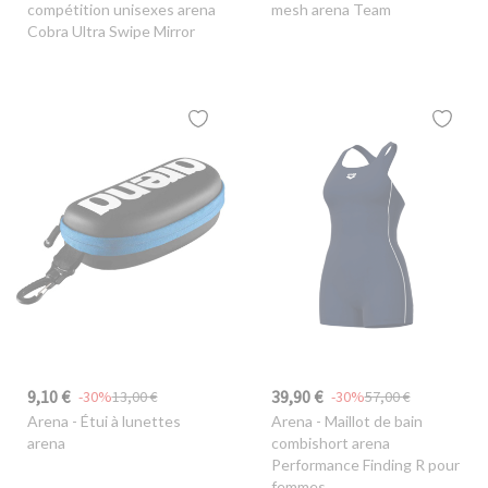
compétition unisexes arena
mesh arena Team
Cobra Ultra Swipe Mirror
9,10 €
39,90 €
-30%
13,00 €
-30%
57,00 €
Arena
- Étui à lunettes
Arena
- Maillot de bain
arena
combishort arena
Performance Finding R pour
femmes