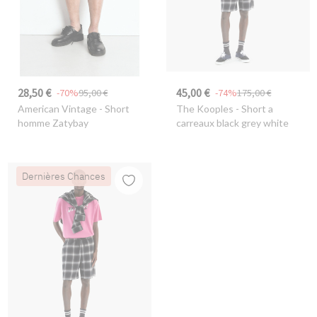
28,50 €
45,00 €
-70%
95,00 €
-74%
175,00 €
American Vintage
- Short
The Kooples
- Short a
homme Zatybay
carreaux black grey white
Dernières Chances