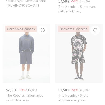
Schott Nyc
- Bermuda chino
57,50 €
-50%
115,00 €
TRCHINO30 SCHOTT
The Kooples
- Short avec
patch dark navy
Dernières Chances
Dernières Chances
57,50 €
82,50 €
-50%
115,00 €
-50%
165,00 €
The Kooples
- Short avec
The Kooples
- Short
patch dark navy
imprime ecru green