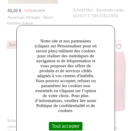
Schott Nyc
- Bermuda cargo
40,00 €
-50%
80,00 €
SCHOTT TRSTEELER50
American Vintage
- Short
homme Vylow
Notre site et nos partenaires
Bon plan
Dernières Chances
(cliquez sur Personnaliser pour en
savoir plus) utilisent des cookies
pour réaliser des statistiques de
navigation et de fréquentation et
vous proposer des offres de
produits et de services ciblés
adaptés à vos centres d'intérêts.
Vous pouvez accepter, refuser ou
paramétrer les cookies non
essentiels en cliquant sur l’option
de votre choix. Pour plus
d’informations, veuillez lire notre
Politique de confidentialité et de
cookies.
Schott Nyc
- Pantalon army
35,00 €
-53%
75,00 €
Tout accepter
convertible pantacourt
Schott Nyc
- Short chino