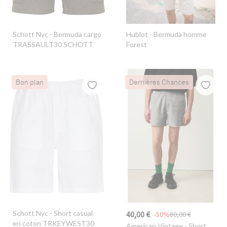
Schott Nyc
- Bermuda cargo
Hublot
- Bermuda homme
TRASSAULT30 SCHOTT
Forest
Bon plan
Dernières Chances
Schott Nyc
- Short casual
40,00 €
-50%
80,00 €
en coton TRKEYWEST30
American Vintage
- Short