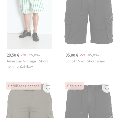
28,50 €
35,00 €
-70%
95,00 €
-59%
85,00 €
American Vintage
- Short
Schott Nyc
- Short army
homme Zatybay
Dernières Chances
Bon plan