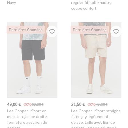
Navy
regular fit, taille haute,
coupe confort
Dernières Chances
Dernières Chances
49,00 €
31,50 €
-30%
69,90 €
-30%
45,00 €
Lee Cooper
- Short en
Lee Cooper
- Short straight
molleton, jambe droite,
fit en jog légèrement
fermeture avec lien de
délavé, taille avec lien de
serrage
serrage, jambes courtes à