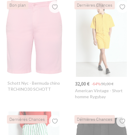
Bon plan
Dernières Chances
Schott Nyc
- Bermuda chino
32,00 €
-64%
90,00 €
TRCHINO30 SCHOTT
American Vintage
- Short
homme Rygybay
Dernières Chances
Dernières Chances