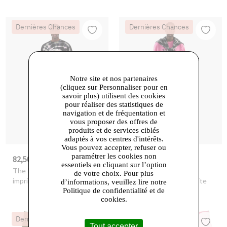
Dernières Chances
Dernières Chances
Notre site et nos partenaires
(cliquez sur Personnaliser pour en
savoir plus) utilisent des cookies
pour réaliser des statistiques de
navigation et de fréquentation et
vous proposer des offres de
produits et de services ciblés
adaptés à vos centres d'intérêts.
Vous pouvez accepter, refuser ou
paramétrer les cookies non
82,50 €
45,00 €
-50%
165,00 €
-74%
175,00 €
essentiels en cliquant sur l’option
The Kooples
- Short
The Kooples
- Short a
de votre choix. Pour plus
imprime ecru green
carreaux black grey white
d’informations, veuillez lire notre
Politique de confidentialité et de
cookies.
Dernières Chances
Dernières Chances
Tout accepter