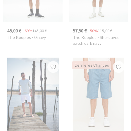
45,00 €
57,50 €
-69%
145,00 €
-50%
115,00 €
The Kooples
- 0 navy
The Kooples
- Short avec
patch dark navy
Dernières Chances