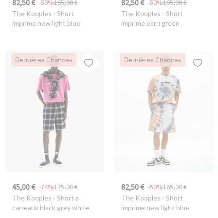
82,50 €
82,50 €
-50%
165,00 €
-50%
165,00 €
The Kooples
- Short
The Kooples
- Short
imprime new light blue
imprime ecru green
Dernières Chances
Dernières Chances
45,00 €
82,50 €
-74%
175,00 €
-50%
165,00 €
The Kooples
- Short a
The Kooples
- Short
carreaux black grey white
imprime new light blue