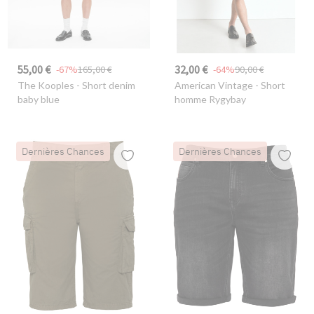
55,00 €
32,00 €
-67%
165,00 €
-64%
90,00 €
The Kooples
- Short denim
American Vintage
- Short
baby blue
homme Rygybay
Dernières Chances
Dernières Chances