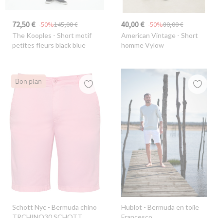
72,50 €
40,00 €
-50%
145,00 €
-50%
80,00 €
The Kooples
- Short motif
American Vintage
- Short
petites fleurs black blue
homme Vylow
Bon plan
Schott Nyc
- Bermuda chino
Hublot
- Bermuda en toile
TRCHINO30 SCHOTT
Francesco