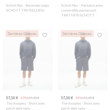
Schott Nyc
- Bermuda cargo
Schott Nyc
- Pantalon army
SCHOTT TRSTEELER50
convertible pantacourt
TRATTR70 SCHOTT
Dernières Chances
Dernières Chances
57,50 €
57,50 €
-50%
115,00 €
-50%
115,00 €
The Kooples
- Short avec
The Kooples
- Short avec
patch dark navy
patch dark navy