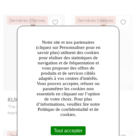
Dernières Chances
Dernières Chances
Notre site et nos partenaires
(cliquez sur Personnaliser pour en
savoir plus) utilisent des cookies
pour réaliser des statistiques de
navigation et de fréquentation et
vous proposer des offres de
produits et de services ciblés
adaptés à vos centres d'intérêts.
Vous pouvez accepter, refuser ou
paramétrer les cookies non
essentiels en cliquant sur l’option
de votre choix. Pour plus
82,50 €
82,50 €
-50%
165,00 €
-50%
165,00 €
d’informations, veuillez lire notre
The Kooples
- Short
The Kooples
- Short
Politique de confidentialité et de
imprime ecru green
imprime new light blue
cookies.
Tout accepter
Dernières Chances
Dernières Chances