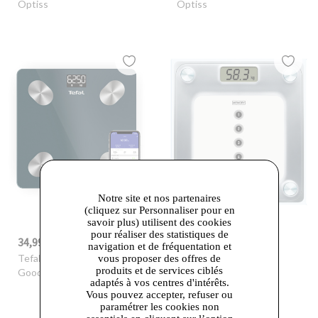
Optiss
Optiss
Notre site et nos partenaires
(cliquez sur Personnaliser pour en
savoir plus) utilisent des cookies
pour réaliser des statistiques de
34,99 €
23,09 €
-30%
49,99 €
-30%
32,99 €
navigation et de fréquentation et
Tefal
- Pèse-personne
Tefal
- Pèse-Personne
vous proposer des offres de
produits et de services ciblés
Goodvibes Life +
Atlantis
adaptés à vos centres d'intérêts.
Vous pouvez accepter, refuser ou
paramétrer les cookies non