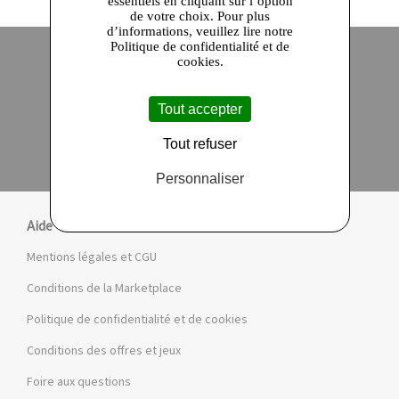
essentiels en cliquant sur l’option
de votre choix. Pour plus
d’informations, veuillez lire notre
Politique de confidentialité et de
cookies.
Site officiel
Paiement en ligne sécurisé
Tout accepter
Click and collect
Tout refuser
Qualité garantie
en 24 heures
Personnaliser
Aide
Mentions légales et CGU
Conditions de la Marketplace
Politique de confidentialité et de cookies
Conditions des offres et jeux
Foire aux questions