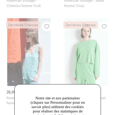
American Vintage
-
American Vintage
- Robe
Chemise femme Ysoli
femme Oozy
Dernières Chances
Dernières Chances
26,00 €
41,50 €
-65%
75,00 €
-51%
85,00 €
American Vintage
- Top
American Vintage
- Sweat
Notre site et nos partenaires
(cliquez sur Personnaliser pour en
femme Ivybo
femme Ofybow
savoir plus) utilisent des cookies
pour réaliser des statistiques de