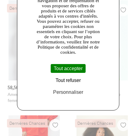
navigation et de fréquentation et
vous proposer des offres de
Dernières Chances
Dernières Chances
produits et de services ciblés
adaptés à vos centres d'intérêts.
Vous pouvez accepter, refuser ou
paramétrer les cookies non
essentiels en cliquant sur l’option
de votre choix. Pour plus
d’informations, veuillez lire notre
Politique de confidentialité et de
cookies.
Tout accepter
Tout refuser
58,50 €
25,50 €
-70%
195,00 €
-70%
85,00 €
Personnaliser
American Vintage
- Blazer
American Vintage
- Top
femme Detown
femme Voogy
Dernières Chances
Dernières Chances