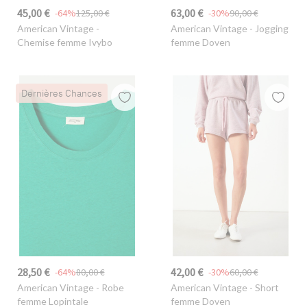
45,00 €
63,00 €
-64%
125,00 €
-30%
90,00 €
American Vintage
-
American Vintage
- Jogging
Chemise femme Ivybo
femme Doven
Dernières Chances
28,50 €
42,00 €
-64%
80,00 €
-30%
60,00 €
American Vintage
- Robe
American Vintage
- Short
femme Lopintale
femme Doven