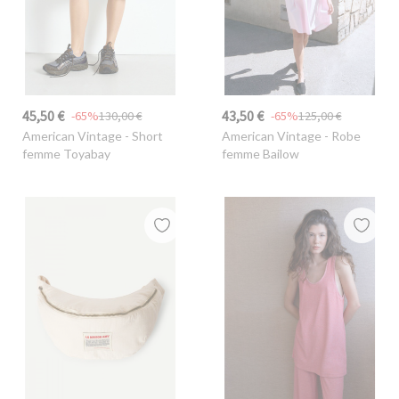
45,50 €
43,50 €
-65%
130,00 €
-65%
125,00 €
American Vintage
- Short
American Vintage
- Robe
femme Toyabay
femme Bailow