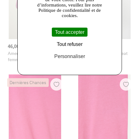
d’informations, veuillez lire notre
Politique de confidentialité et de
cookies.
Tout accepter
Tout refuser
46,00 €
52,50 €
-75%
185,00 €
-58%
125,00 €
American Vintage
- Pull
American Vintage
- Sweat
Personnaliser
femme Tivell
femme Izubird
Dernières Chances