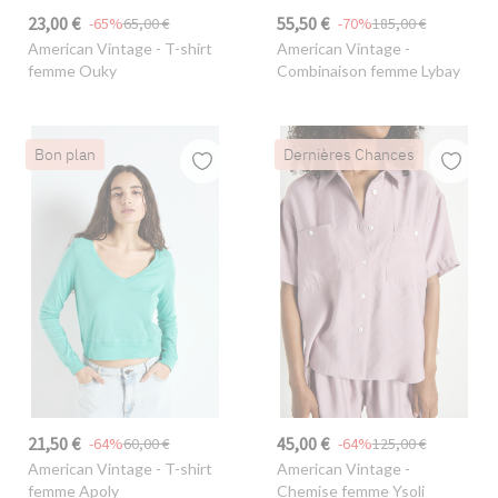
23,00 €
55,50 €
-65%
65,00 €
-70%
185,00 €
American Vintage
- T-shirt
American Vintage
-
femme Ouky
Combinaison femme Lybay
Bon plan
Dernières Chances
21,50 €
45,00 €
-64%
60,00 €
-64%
125,00 €
American Vintage
- T-shirt
American Vintage
-
femme Apoly
Chemise femme Ysoli