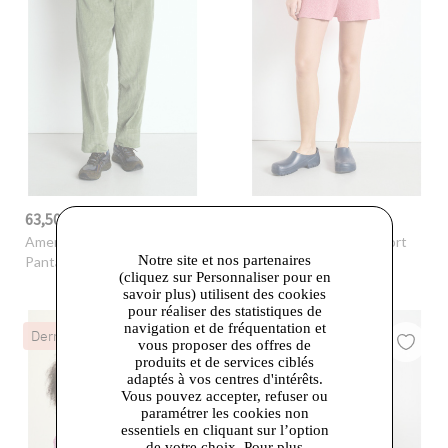
63,50 €
38,50 €
-51%
130,00 €
-65%
110,00 €
American Vintage
-
American Vintage
- Short
Notre site et nos partenaires
Pantalon femme Padow
femme Frymow
(cliquez sur Personnaliser pour en
savoir plus) utilisent des cookies
pour réaliser des statistiques de
navigation et de fréquentation et
Dernières Chances
Dernières Chances
vous proposer des offres de
produits et de services ciblés
adaptés à vos centres d'intérêts.
Vous pouvez accepter, refuser ou
paramétrer les cookies non
essentiels en cliquant sur l’option
de votre choix. Pour plus