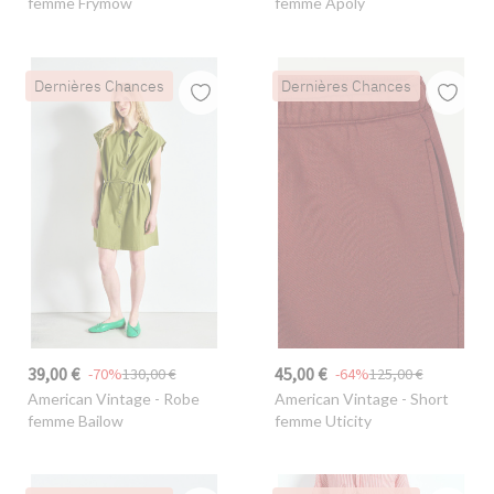
femme Frymow
femme Apoly
Dernières Chances
Dernières Chances
39,00 €
45,00 €
-70%
130,00 €
-64%
125,00 €
American Vintage
- Robe
American Vintage
- Short
femme Bailow
femme Uticity