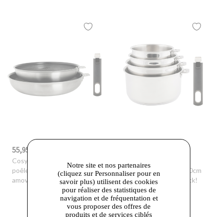
55,95 €
69,95 €
-30%
79,90 €
-30%
99,90 €
Cosy & Trendy
- Set 2
Cosy & Trendy
- Set 4
Notre site et nos partenaires
poêles 24/28cm + poignée
casseroles 14/16/18/20cm
(cliquez sur Personnaliser pour en
amovible Click!
+ poignée amovible Click!
savoir plus) utilisent des cookies
pour réaliser des statistiques de
navigation et de fréquentation et
vous proposer des offres de
produits et de services ciblés