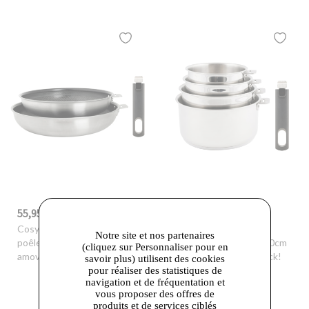
55,95 €
69,95 €
-30%
79,90 €
-30%
99,90 €
Cosy & Trendy
- Set 2
Cosy & Trendy
- Set 4
Notre site et nos partenaires
poêles 24/28cm + poignée
casseroles 14/16/18/20cm
(cliquez sur Personnaliser pour en
amovible Click!
+ poignée amovible Click!
savoir plus) utilisent des cookies
pour réaliser des statistiques de
navigation et de fréquentation et
vous proposer des offres de
produits et de services ciblés