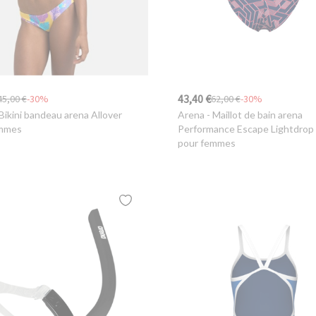
43,40 €
45,00 €
-30%
62,00 €
-30%
Bikini bandeau arena Allover
Arena
- Maillot de bain arena
emmes
Performance Escape Lightdrop
pour femmes