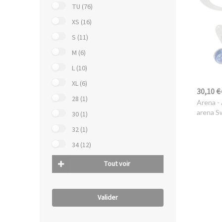
TU (76)
XS (16)
S (11)
M (6)
L (10)
XL (6)
30,10 €
28 (1)
Arena
-
arena Sw
30 (1)
32 (1)
34 (12)
Tout voir
Valider