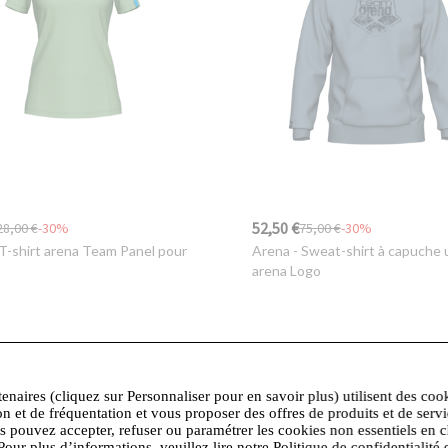
52,50 €
28,00 €
-30%
75,00 €
-30%
T-shirt arena Team Panel pour
Arena
- Sweat-shirt à capuche 
arena Logo
tenaires (cliquez sur Personnaliser pour en savoir plus) utilisent des coo
on et de fréquentation et vous proposer des offres de produits et de serv
us pouvez accepter, refuser ou paramétrer les cookies non essentiels en c
Pour plus d’informations, veuillez lire notre Politique de confidentialité 