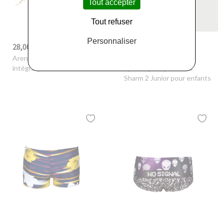
Tout accepter
Tout refuser
Personnaliser
28,00 €
12,60 €
-30%
40,00 €
-30%
18,00 €
Arena
- Bikini triangle
Arena
- Chaussures de
intégral pour femmes arena
sport aquatique arena
Sharm 2 Junior pour enfants