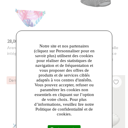
28,00 €
32,20 €
-30%
40,00 €
-30%
46,00 €
Notre site et nos partenaires
Arena
- Bikini bandeau
Arena
- Short de bain taille
(cliquez sur Personnaliser pour en
intégral pour femmes arena
basse arena Performance
savoir plus) utilisent des cookies
Kikko Pro pour hommes
pour réaliser des statistiques de
navigation et de fréquentation et
vous proposer des offres de
produits et de services ciblés
adaptés à vos centres d'intérêts.
Dernières Chances
Vous pouvez accepter, refuser ou
paramétrer les cookies non
essentiels en cliquant sur l’option
de votre choix. Pour plus
d’informations, veuillez lire notre
Politique de confidentialité et de
cookies.